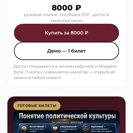
8000 ₽
разовый платёж · пособие в PDF · доступ в
закрытый канал
Купить за 8000 ₽
Демо — 1 билет
Доступ открывается в личном кабинете и Telegram-
боте. Покупка сохраняется навсегда — открыть её
можно в любой момент.
ГОТОВЫЕ БИЛЕТЫ