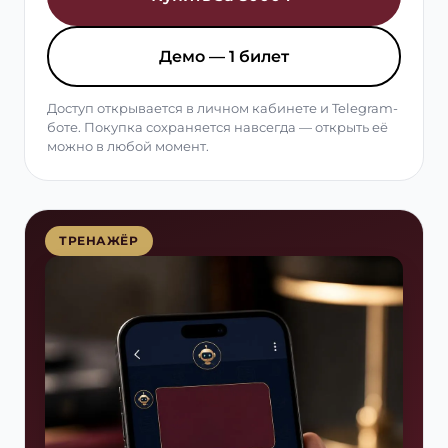
Демо — 1 билет
Доступ открывается в личном кабинете и Telegram-
боте. Покупка сохраняется навсегда — открыть её
можно в любой момент.
ТРЕНАЖЁР