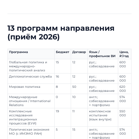
13 программ направления
(приём 2026)
Программа
Бюджет
Договор
Язык /
Цена,
профильное ВИ
₽/год
Глобальная политика и
15
12
рус.;
600
международно-
собеседование
000
политический анализ
Дипломатическая служба
16
12
рус.;
600
собеседование
000
Мировая политика
8
50
рус.;
620
собеседование
000
Международные
0
10
англ.;
574
отношения / International
собеседование
000
Relations
+ портфолио
Комплексные
19
11
комплексное
550
исследования
испытание
000
интеграционных
(язык внутри)
процессов (ЕУИ)
Политическая экономия
5
15
англ.;
574
МО (с ИМЭМО РАН)
собеседование
000
+ портфолио