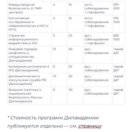
Международная
4
16
англ.;
574
безопасность (с ПИР-
собеседование
000
центром)
+ портфолио
Когнитивные
4
16
англ.;
574
исследования и
собеседование
000
нейротехнологии в МО (с
+ портфолио
МГУ)
Стратегии
5
23
рус.;
660
информационного
собеседование
000
воздействия в МО
+ портфолио
Мировой порядок:
12
60
рус.;
тариф
конфликты и
собеседование
ДА*
сотрудничество
(Дипакадемия)
Культурная дипломатия в
0
25
рус.;
тариф
МО (Дипакадемия)
собеседование
ДА*
Дипломатическая и
10
30
рус.;
тариф
консульская служба РФ
собеседование
ДА*
(Дипакадемия)
Внешняя политика и
0
30
рус.;
тариф
национальная
собеседование
ДА*
безопасность России
(Дипакадемия)
* Стоимость программ Дипакадемии
публикуется отдельно — см.
страницу