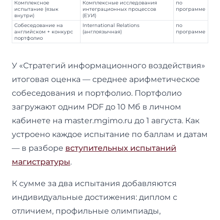
Комплексное
Комплексные исследования
по
испытание (язык
интеграционных процессов
программе
внутри)
(ЕУИ)
Собеседование на
International Relations
по
английском + конкурс
(англоязычная)
программе
портфолио
У «Стратегий информационного воздействия»
итоговая оценка — среднее арифметическое
собеседования и портфолио. Портфолио
загружают одним PDF до 10 Мб в личном
кабинете на master.mgimo.ru до 1 августа. Как
устроено каждое испытание по баллам и датам
— в разборе
вступительных испытаний
магистратуры
.
К сумме за два испытания добавляются
индивидуальные достижения: диплом с
отличием, профильные олимпиады,