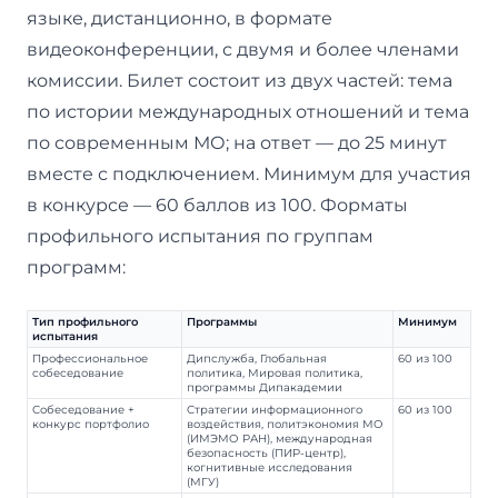
языке, дистанционно, в формате
видеоконференции, с двумя и более членами
комиссии. Билет состоит из двух частей: тема
по истории международных отношений и тема
по современным МО; на ответ — до 25 минут
вместе с подключением. Минимум для участия
в конкурсе — 60 баллов из 100. Форматы
профильного испытания по группам
программ:
Тип профильного
Программы
Минимум
испытания
Профессиональное
Дипслужба, Глобальная
60 из 100
собеседование
политика, Мировая политика,
программы Дипакадемии
Собеседование +
Стратегии информационного
60 из 100
конкурс портфолио
воздействия, политэкономия МО
(ИМЭМО РАН), международная
безопасность (ПИР-центр),
когнитивные исследования
(МГУ)