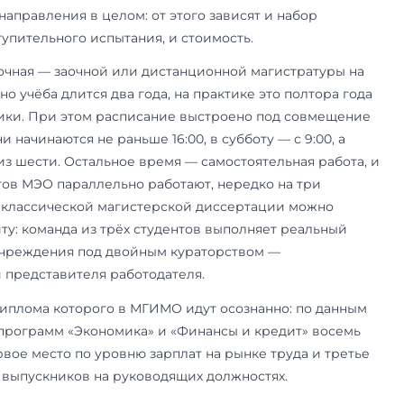
т МЭО: два направления
мический профиль МГИМО. Магистратура здесь
 подготовки: «Экономика» и «Финансы и кредит
рограмм со своей специализацией, и выбор вы 
аммы, а не направления в целом: от этого зави
 формат вступительного испытания, и стоимост
ния только очная — заочной или дистанционно
ет. Формально учёба длится два года, на практи
олгода практики. При этом расписание выстро
нятия в будни начинаются не раньше 16:00, в суб