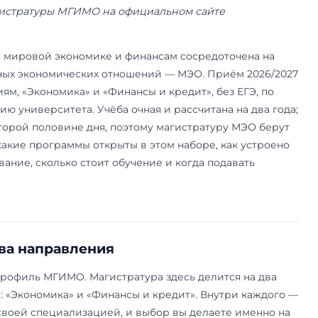
19 июня 2026 года. Данные приёмной кампании 
урсные списки и расписание вступительных ис
миссия магистратуры МГИМО на официальном
.ru.
а МГИМО по мировой экономике и финансам со
международных экономических отношений — МЭ
 направлениям, «Экономика» и «Финансы и креди
му испытанию университета. Учёба очная и расс
инаются во второй половине дня, поэтому маги
е. Ниже — какие программы открыты в этом наб
е собеседование, сколько стоит обучение и ко