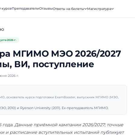
ooster
О курсе
Преподаватели
Отзывы
Ответы на биле
АТУРА · МГИМО
Программы
МЭО
Обновлено
4 августа 2026 г.
тратура МГИМО МЭО 2
граммы, ВИ, поступле
убликовано 1 июня 2026 г.
рий Санько
подаватель МГИМО, основатель курса подготовки ExamBooster, 
ник МГИМО (МЭО, 2010) и Ryerson University (2011). Ex-препо