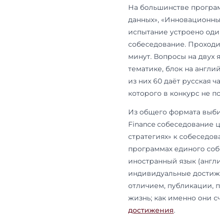
формату. Есл
программ — 
Программы н
МГИМО в нач
родственные
внешнеэконо
финансовая 
на Остоженке
комплексное
(английский
они не вошли
Подойдут те
финансовый к
отдельно пр