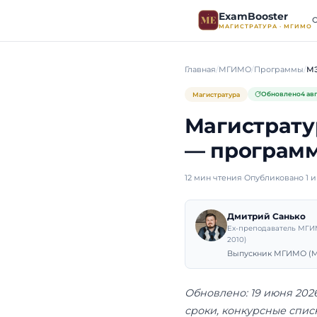
ExamB
МАГИСТР
Главная
МГИМО
Магистратура
Магис
— про
12 мин чтения
·
Оп
Дмит
Ex-пре
2010)
Выпуск