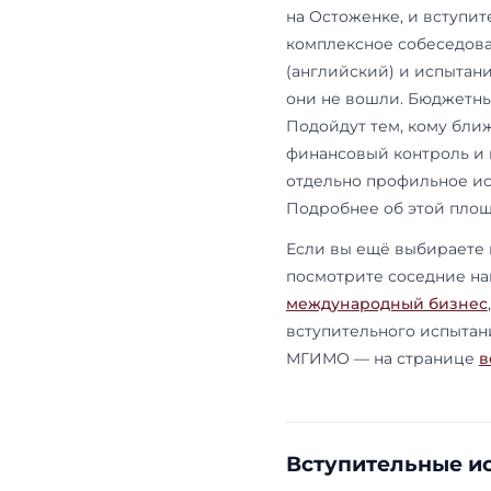
финансирует 
это договорн
уже видит с
анализе дан
шанс на час
Англоязычна
(Internation
на английско
российских 
соответству
поровну меж
проходит пол
B2+ и кто н
труда, — ди