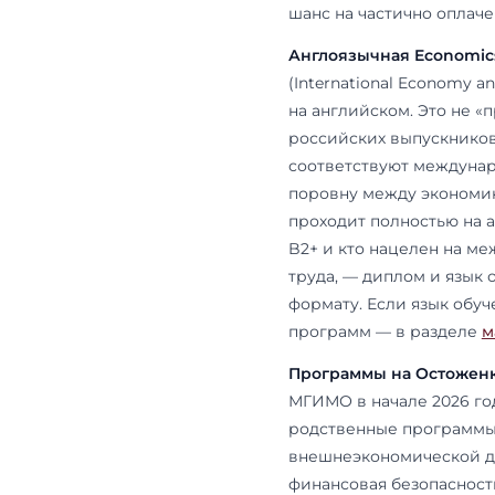
Базовые про
магистральн
бюджетный пр
крупный дого
конкретную 
финансовую 
Партнёрски
инвесткомпа
Альфа-Банком
Институтом 
в названии: 
группы небо