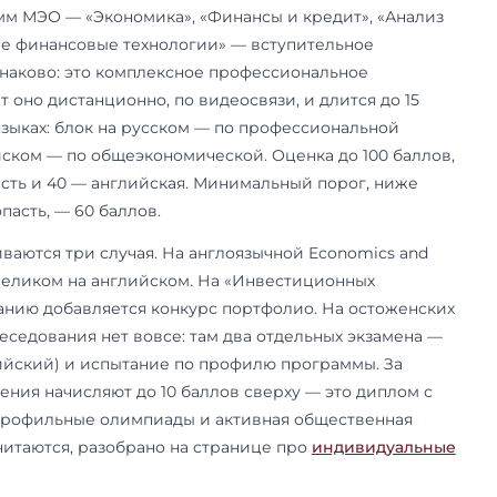
и язык обучения для вас принципиален, полный
в разделе
магистратуры на английском
.
а Остоженке.
После присоединения Дипломат
але 2026 года к экономическому профилю доб
 программы — «Организация и регулирование
мической деятельности» и «Международная эк
безопасность» (с Росфинмониторингом). Они ве
, и вступительные испытания у них устроены ин
 собеседование, а два отдельных экзамена — и
) и испытание по профилю программы, — поэто
. Бюджетные места там есть: 10 на ВЭД и 7 на б
м, кому ближе прикладная внешнеэкономическа
онтроль и кто готов сдавать на вступительном
офильное испытание, а не единое комплексное 