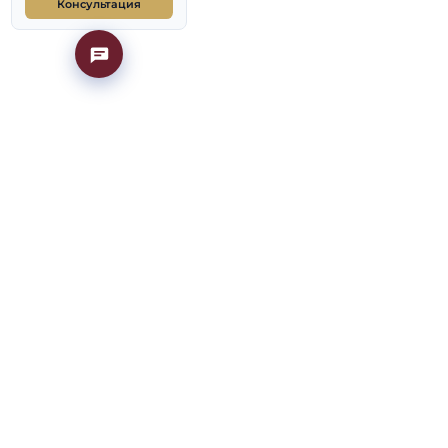
испытаниям
Частые вопросы
2026/2027; точные
Готовые билеты
пытаний публикует
Консультация
 сайте
средоточена на
О. Приём 2026/2027
т», без ЕГЭ, по
читана на два года;
стратуру МЭО берут
оре, как устроено
гда подавать