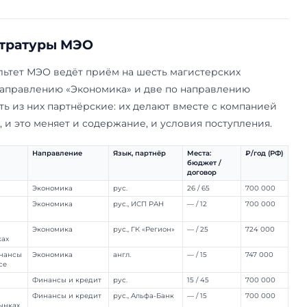
 всего три из шести. Остальное время — самост
 магистрантов МЭО параллельно работают, нер
авки. Вместо классической магистерской дисс
ектную защиту: команда из трёх студентов вып
нии или госучреждения под двойным кураторст
ля МГИМО и представителя работодателя.
ение, ради диплома которого в МГИМО идут осо
 выпускники программ «Экономика» и «Финансы 
анимают первое место по уровню зарплат на ры
сии по числу выпускников на руководящих долж
мы магистратуры МЭО