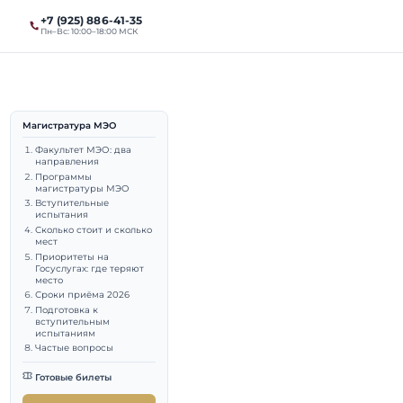
+7 (925) 886-41-35
ты
Магистратура
Пн–Вс: 10:00–18:00 МСК
Магистратура МЭО
026/2027
Факультет МЭО: два
направления
Программы
ние
магистратуры МЭО
Вступительные
испытания
Сколько стоит и сколько
мест
Приоритеты на
Госуслугах: где теряют
место
выпускник МГИМО (МЭО,
Сроки приёма 2026
Подготовка к
вступительным
даватель МГИМО.