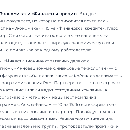
26/2027 факультет МЭО ведёт приём на шесть м
четыре по направлению «Экономика» и две по
редит». Часть из них партнёрские: их делают в
институтом, и это меняет и содержание, и усло
Направление
Язык, партнёр
Экономика
рус.
и динамика
Экономика
рус., ИСП РАН
процессов
 стратегии на
Экономика
рус., ГК «Регион»
егиональных рынках
экономика и финансы
Экономика
англ.
Economy and Finance
ит
Финансы и кредит
рус.
 финансовые
Финансы и кредит
рус., Альфа-Банк
международных рынках