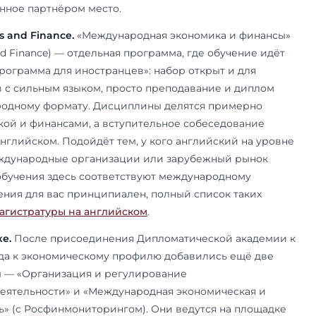
граммы — «Экономика» и «Финансы и кредит»
ые программы факультета, на которые приходит
иём: 26 мест на «Экономике» и 15 на «Финанса
ворный набор. С них стоит начинать, если вы 
узкую специализацию, — они дают широкую эк
подготовку и не привязывают к одному работод
е программы.
«Инвестиционные стратегии» дел
нией ГК «Регион», «Инновационные финансовые
 (у банка на факультете собственная кафедра),
системного программирования РАН. Партнёрств
значительную часть дисциплин ведут сотрудник
льшие. На программе с «Регионом» из 25 мест 