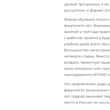
Факульте
МЭО — эконо
направления
несколько п
уровне прогр
дисциплин, и
Форма обуче
факультете н
занятий и п
с работой: за