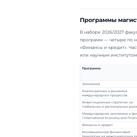
учебных дней
большинство
четверти ст
выбрать про
заказ компа
преподавате
Это направл
факультета,
лет подряд з
место в Рос
Програм