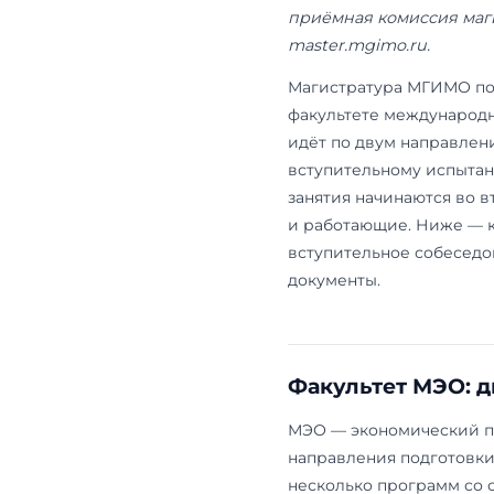
Обновлено: 
сроки, конк
приёмная ко
master.mgimo
Магистратур
факультете 
идёт по двум
вступительно
занятия нач
и работающи
вступительно
документы.