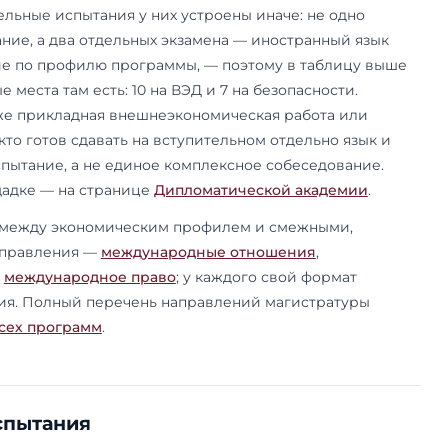
7–10, на программе с Альфа-Банком — 10 из 15. 
ые места, но часть из них оплачивает партнёр. 
ебя в конкретной нише — инвестициях, банковс
ных — и кому важны маленькие группы, препода
тично оплаченное партнёром место.
я Economics and Finance.
«Международная эко
al Economy and Finance) — отдельная программа,
м. Это не «программа для иностранцев»: набор 
выпускников с сильным языком, просто препод
ют международному формату. Дисциплины деля
ду экономикой и финансами, а вступительное 
ностью на английском. Подойдёт тем, у кого а
ацелен на международные организации или за
плом и язык обучения здесь соответствуют меж