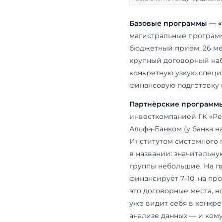
В наборе 20
программ — 
«Финансы и к
или научным 
Программа
Экономика
Анализ данных 
международных 
Инвестиционные
глобальных и р
Международная 
/ International 
Финансы и кред
Инновационные
технологии на 