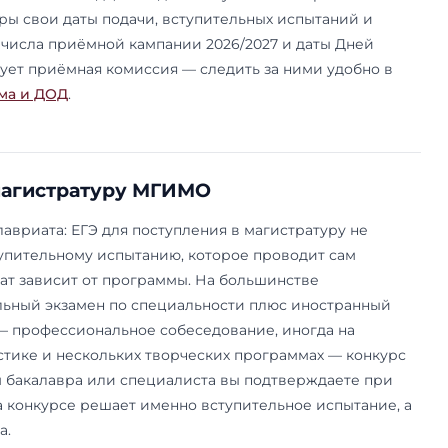
истратуру МГИМО идёт только на очную форму,
аочной или вечерней магистратуры в привычном
а нет. Под очный формат выстроены и расписан
ые испытания. Вечерний и очно-заочный формат
ые продукты — вечерняя магистратура для втор
BA и EMBA Школы бизнеса, заочные программ
и рассчитаны на тех, кто уже работает. Если с
зательное условие, выбирать нужно прицельно 
лены в разделе про
формы обучения
.
на основном кампусе МГИМО на проспекте Верна
ипломатической академии — на Остоженке. П
гистратура МГИМО есть в филиалах — в
Одинцо
 свой набор программ и свои условия приёма. 
 проходит летом 2026 года, по отдельному от б