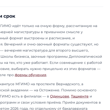
лом зарубежного вуза-партнёра. Если язык обу
н, имеет смысл сразу смотреть
магистратуру н
двойного диплома
отдельными списками — там
аммы.
единения Дипломатической академии к МГИМО 
терских программ дипломатического профиля ре
 Остоженке — это те же программы магистрату
оложением (подробнее — на странице
Диплома
 Полный перечень направлений с разбором, чем
и кому какая подходит, — на странице
направл
учения и срок