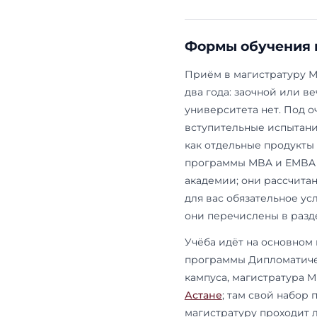
получить дип
принципиале
программы 
такие прогр
После присо
часть магис
площадке на
другим расп
академии
).
различаются 
Формы об