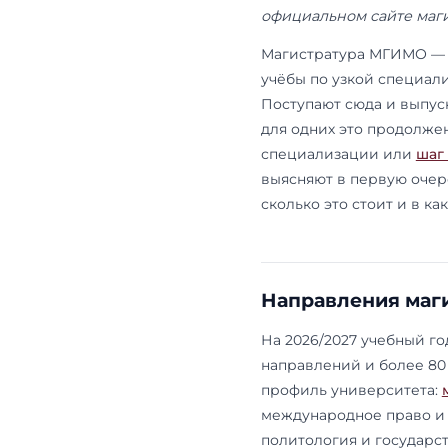
Обновлено: 
сроки, цены
официальном
Магистратур
учёбы по уз
Поступают с
для одних э
специализа
выясняют в п
сколько это 