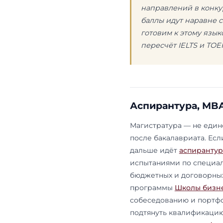
магистратур
направления
разобрано н
документов 
Бюджет, 
В магистрату
целевому пр
по программ
«Международ
тринадцать п
программе бю