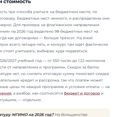
Свой диплом бакалавра или специалиста вы по
ентов, но на конкурсе решает именно вступите
балл диплома.
одаются дистанционно — через личный кабинет
 сайте МГИМО или через «Госуслуги»; лично п
ьно. Иностранные граждане поступают по отдел
ельства РФ или на общих основаниях; порядок 
магистратуре
для иностранцев
. К заявлению уч
ные достижения: дипломы с отличием, публик
активность в общественной жизни вуза — они 
ые баллы и иногда заметно влияют на итог кон
 на странице про
индивидуальные достижения
ступительное испытание у каждой программы св