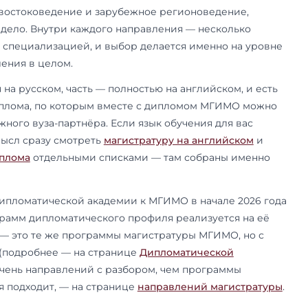
ения магистратуры МГИМО
7 учебный год приём в магистратуру в МГИМО ид
 и более 80 магистерских программ. Их темати
верситета:
международные отношения
и дипло
ное право и
юриспруденция
,
мировая экономи
 и государственное управление, журналистика 
 и перевод, востоковедение и зарубежное рег
и торговое дело. Внутри каждого направления
собственной специализацией, и выбор делаетс
а не направления в целом.
мм читается на русском, часть — полностью на 
войного диплома, по которым вместе с дипл