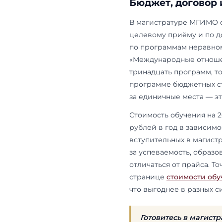
портфолио. 
подаче докум
не средний 
Документы п
официальном
не обязател
квоте Правит
странице о 
индивидуаль
олимпиады, 
дополнительн
считаются —
Поскольку в