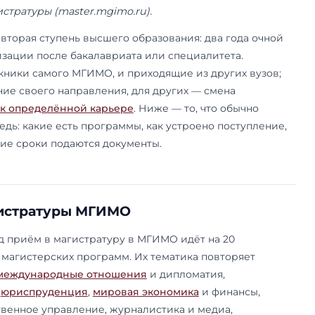
19 июня 2026 года. Данные приёмной кампании 
 и конкурсные списки публикует приёмная ко
 сайте магистратуры (master.mgimo.ru).
а МГИМО — вторая ступень высшего образовани
кой специализации после бакалавриата или спе
юда и выпускники самого МГИМО, и приходящие 
то продолжение своего направления, для други
ции или
шаг к определённой карьере
. Ниже — т
ервую очередь: какие есть программы, как уст
стоит и в какие сроки подаются документы.