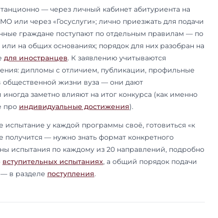
 магистратуры свои даты подачи, вступительны
 Конкретные числа приёмной кампании 2026/202
ерей публикует приёмная комиссия — следить з
сроки приёма и ДОД
.
упают в магистратуру МГИМО
чие от бакалавриата: ЕГЭ для поступления в ма
сляют по вступительному испытанию, которое п
, и его формат зависит от программы. На боль
 это профильный экзамен по специальности п
де программ — профессиональное собеседование
 на журналистике и нескольких творческих про