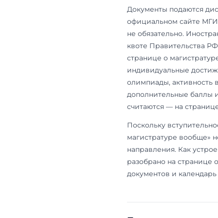
календарю: у
зачисления.
открытых дв
разделе про
Как пост
Главное отли
нужен. Зачи
университет
направлений
язык; на ря
английском;