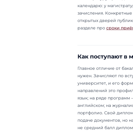
Приём в маг
два года: з
университет
вступительн
как отдельн
программы M
академии; он
для вас обя
они перечис
Учёба идёт 
программы Д
кампуса, ма
Астане
; там
магистратуру