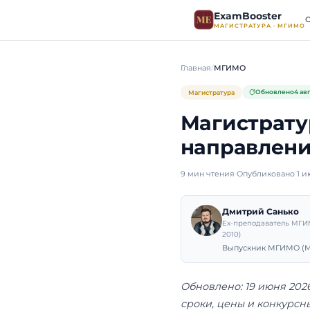
ExamB
МАГИСТР
Главная
МГИМО
Магистратура
Магис
напра
9 мин чтения
·
Оп
Дмит
Ex-пре
2010)
Выпуск