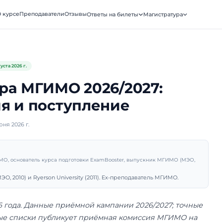
ooster
О курсе
Преподаватели
Отзывы
Ответы на биле
АТУРА · МГИМО
Обновлено
4 августа 2026 г.
тратура МГИМО 2026/2
вления и поступление
убликовано 1 июня 2026 г.
рий Санько
подаватель МГИМО, основатель курса подготовки ExamBooster, 
ник МГИМО (МЭО, 2010) и Ryerson University (2011). Ex-препо