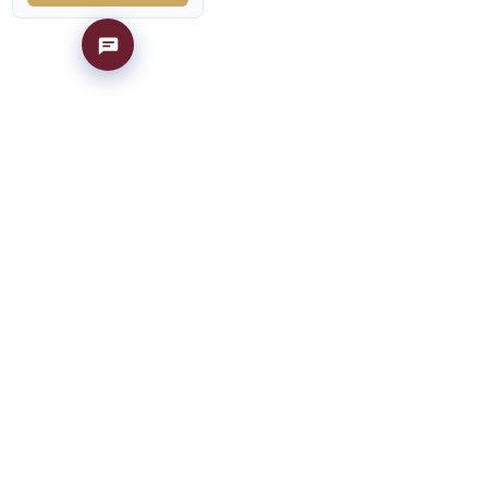
Частые вопросы
Готовые билеты
2026/2027; точные
миссия МГИМО на
Консультация
я: два года очной
циалитета.
из других вузов;
х — смена
о, что обычно
роено поступление,