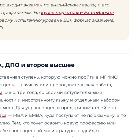
е вообще» не получится — нужно знать формат 
. Как устроены испытания по каждому из 20 на
а странице о
вступительных испытаниях
, а общ
и календарь — в разделе
поступления
.
договор и стоимость
ре МГИМО есть три способа учиться: на бюджет
иёму и по договору. Бюджетных мест немного,
ам неравномерно. Для примера: на флагманск
ные отношения» на 2026 год выделено 98 бюдж
рограмм, тогда как договорных — больше трёхс
джетных строк всего четыре-пять, и конкурс т