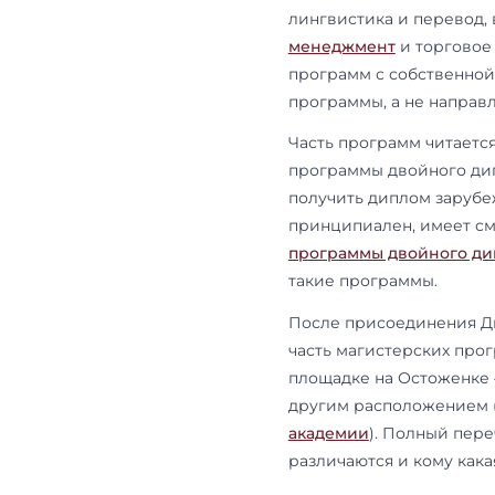
Направл
На 2026/202
направлений
профиль уни
международ
политология
лингвистика
менеджмент
программ с 
программы, 
Часть програ
программы д