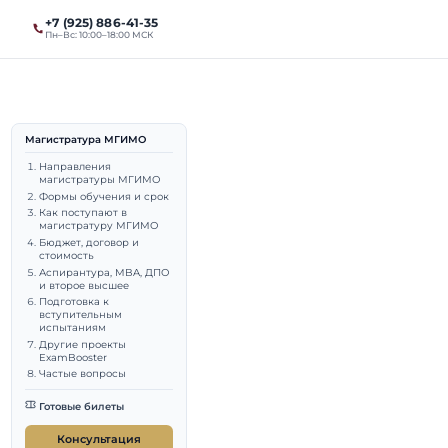
+7 (925) 886-41-35
ты
Магистратура
Пн–Вс: 10:00–18:00 МСК
Магистратура МГИМО
027:
Направления
магистратуры МГИМО
Формы обучения и срок
Как поступают в
магистратуру МГИМО
Бюджет, договор и
стоимость
Аспирантура, MBA, ДПО
и второе высшее
Подготовка к
вступительным
выпускник МГИМО (МЭО,
испытаниям
Другие проекты
ExamBooster
даватель МГИМО.