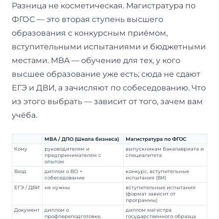
Разница не косметическая. Магистратура по
ФГОС — это вторая ступень высшего
образования с конкурсным приёмом,
вступительными испытаниями и бюджетными
местами. MBA — обучение для тех, у кого
высшее образование уже есть; сюда не сдают
ЕГЭ и ДВИ, а зачисляют по собеседованию. Что
из этого выбрать — зависит от того, зачем вам
учёба.
MBA / ДПО (Школа бизнеса)
Магистратура по ФГОС
Кому
руководителям и
выпускникам бакалавриата и
предпринимателям с
специалитета
опытом
Вход
диплом о ВО +
конкурс, вступительные
собеседование
испытания (ВИ)
ЕГЭ / ДВИ
не нужны
вступительные испытания
(формат зависит от
программы)
Документ
диплом о
диплом магистра
профпереподготовке,
государственного образца