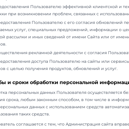
платежей, используемые браузеры и операцион
надёжному хранению и нераспространению, з
предусмотренных в п. 5.2 и 5.3 настоящей По
4. Цели сбора персональной информ
4.1.
Персональные данные Пользователя Адми
использовать в целях:
4.1.1. Идентификации Пользователя, зареги
оформления заказа и (или) заключения До
4.1.2. Предоставления Пользователю досту
ресурсам Сайта.
4.1.3. Установления с Пользователем обрат
уведомлений, запросов, касающихся использ