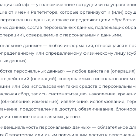
1.1.
В настоящей Политике конфиденциальнос
термины:
1.1.1.
«Администрация сайта
https://magistratur
Администрация сайта)» — уполномоченные со
действующие от имени Репетитора, которые 
обработку персональных данных, а также опр
персональных данных, состав персональных д
действия (операции), совершаемые с персон
1.1.2.
«Персональные данные» — любая информа
косвенно определенному или определяемому 
персональных данных).
1.1.3.
«Обработка персональных данных» — люб
совокупность действий (операций), соверша