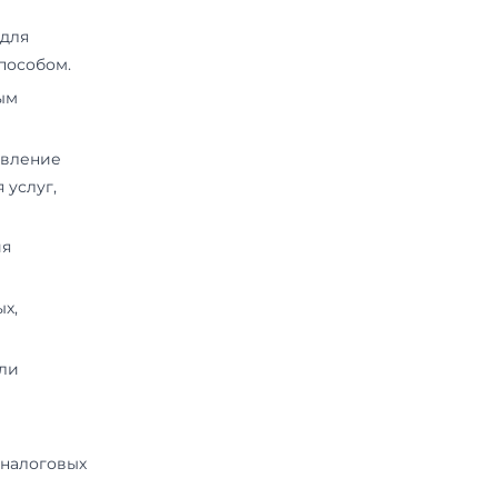
ме, которая осуществляет доступ
екламный блок;
можность доступа к частям сайта,
статистики об IP-адресах своих
ся с целью выявления и решения
сти проводимых финансовых
 оговоренная выше (история