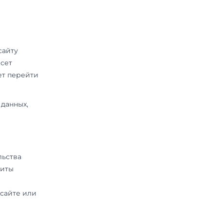
ый веб-клиент или веб-браузер
апросе при попытке открыть
зла в компьютерной сети,
://magistratura.exambooster.ru
онфиденциальности и условиями
.
ки конфиденциальности
ние сайта