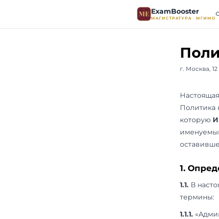
ExamB
МАГИСТР