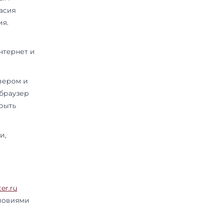
средств с персональными
ию, накопление, хранение,
ие, использование, передачу
обезличивание, блокирование,
ых» — обязательное для
м доступ к персональным
спространения без согласия
ного законного основания.
exambooster.ru
(далее —
йту посредством сети Интернет и
, отправленный веб-сервером и