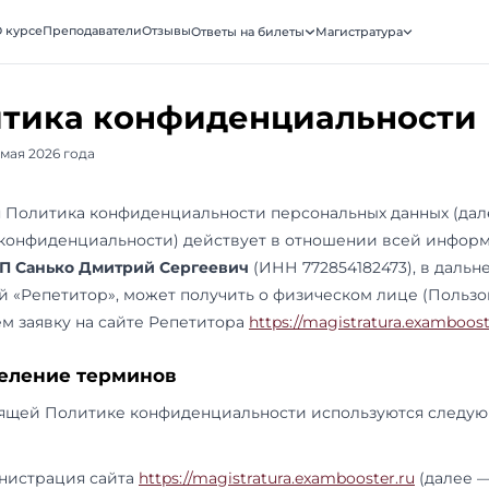
ooster
О курсе
Преподаватели
Отзывы
Ответы на биле
АТУРА · МГИМО
Политика конфиденц
г. Москва, 12 мая 2026 года
Настоящая Политика конфиденциальности пе
Политика конфиденциальности) действует в
которую
ИП Санько Дмитрий Сергеевич
(ИНН
именуемый «Репетитор», может получить о фи
оставившем заявку на сайте Репетитора
https
1. Определение терминов