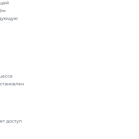
применяется только к сайту
не контролирует и не несет
торые Пользователь может перейти
верность персональных данных,
ьности
устанавливает обязательства
беспечению режима защиты
оторые Пользователь
та при регистрации на сайте или
епетитора.