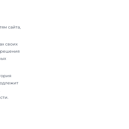
аботке в рамках настоящей
ются Пользователем путём
 и включают в себя следующую
чески передаются в процессе
 страниц, на которых установлен