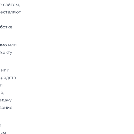
ти используются следующие
a.exambooster.ru
(далее —
трудники на управление сайтом,
организуют и (или) осуществляют
еделяют цели обработки
анных, подлежащих обработке,
альными данными.
ция, относящаяся к прямо или
физическому лицу (субъекту
ое действие (операция) или
емых с использованием средств