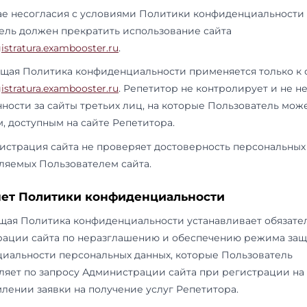
хранимый на компьютере пользователя, котор
каждый раз пересылает веб-серверу в HTTP-з
страницу соответствующего сайта.
1.1.7.
«IP-адрес» — уникальный сетевой адрес у
построенной по протоколу IP.
2. Общие положения
2.1.
Использование Пользователем сайта
https
означает согласие с настоящей Политикой к
обработки персональных данных Пользователя
2.2.
В случае несогласия с условиями Полити
Пользователь должен прекратить использова
https://magistratura.exambooster.ru
.