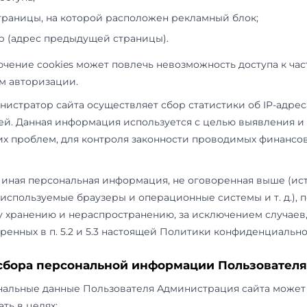
3.2.
Персональные данные, разрешённые к обр
Политики конфиденциальности, предоставля
заполнения регистрационной формы на Сайте
информацию:
3.2.1. фамилию, имя, отчество Пользователя;
3.2.2. контактный телефон Пользователя;
3.2.3. адрес электронной почты (e-mail);
3.2.4. место жительства Пользователя.
3.3.
Сайт защищает данные, которые автомати
просмотра рекламных блоков и при посещении
статистический скрипт системы («пиксель»):
IP-адрес;