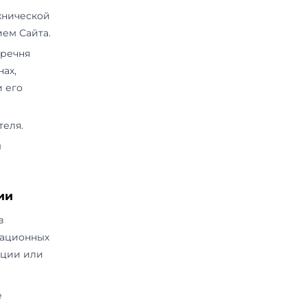
ные системы и т. д.), подлежит
а исключением случаев,
литики конфиденциальности.
ации Пользователя
нистрация сайта может
стрированного на сайте, для
говора дистанционным способом.
па к персонализированным
ной связи, включая направление
ования Сайта, оказания услуг,