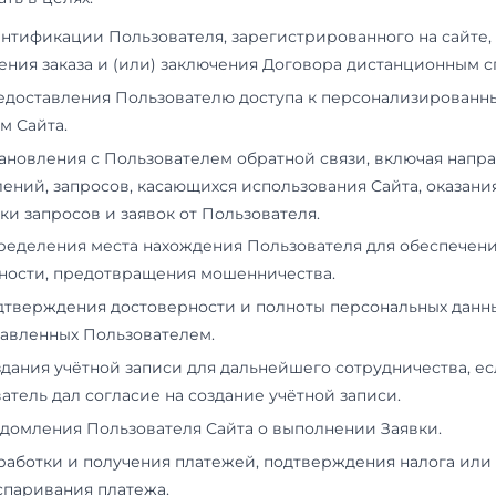
информация из cookies;
информация о браузере (или иной програм
к показу рекламы);
время доступа;
адрес страницы, на которой расположен р
реферер (адрес предыдущей страницы).
3.3.1.
Отключение cookies может повлечь невоз
требующим авторизации.
3.3.2.
Администратор сайта осуществляет сбор 
посетителей. Данная информация использует
технических проблем, для контроля законно
платежей.
3.4.
Любая иная персональная информация, не