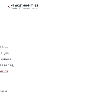
+7 (925) 886-41-35
ты
Магистратура
Пн–Вс: 10:00–18:00 МСК
иальности
рсональных данных (далее —
 отношении всей информации,
 772854182473), в дальнейшем
зическом лице (Пользователе),
://magistratura.exambooster.ru
.