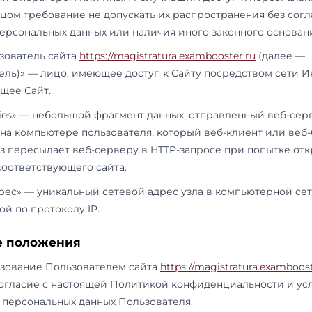
автоматизации или без использования таких 
данными, включая сбор, запись, систематизац
уточнение (обновление, изменение), извлечен
(распространение, предоставление, доступ), 
удаление, уничтожение персональных данных.
1.1.4.
«Конфиденциальность персональных данн
соблюдения Оператором или иным получивши
данным лицом требование не допускать их ра
субъекта персональных данных или наличия и
1.1.5.
«Пользователь сайта
https://magistratura.
Пользователь)» — лицо, имеющее доступ к Са
использующее Сайт.
1.1.6.
«Cookies» — небольшой фрагмент данных