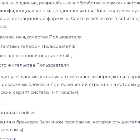
2.3.
Настоящая Политика конфиденциальности 
https://magistratura.exambooster.ru
. Репетитор 
ответственности за сайты третьих лиц, на ко
по ссылкам, доступным на сайте Репетитора.
2.4.
Администрация сайта не проверяет досто
предоставляемых Пользователем сайта.
3. Предмет Политики конфиденциал
3.1.
Настоящая Политика конфиденциальности 
Администрации сайта по неразглашению и о
конфиденциальности персональных данных, к
предоставляет по запросу Администрации сай
при оформлении заявки на получение услуг Р