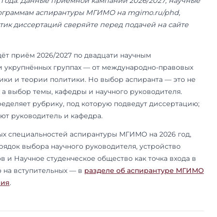
ник МГИМО (МЭО, 2010) и Ryerson University (2011). Ex-препо
2 июня 2026 года. Данные приёмной кампании 
ти — по программам аспирантуры МГИМО на m
федр и тематик диссертаций сверяйте перед п
 МГИМО ведёт приём 2026/2027 по двадцати н
тям в девяти укрупнённых группах — от между
овой экономики и теории политики. Но выбор а
 в перечне, а выбор темы, кафедры и научного
ть лишь определяет рубрику, под которую под
работы задают руководитель и кафедра.