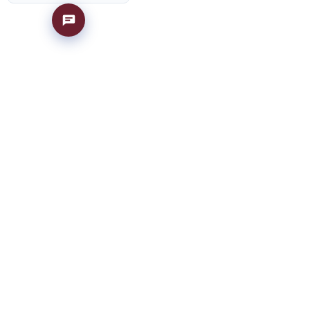
вступительным
испытаниям
даватель МГИМО.
Частые вопросы
Консультация
2026/2027; научные
gimo.ru/phd,
одачей на сайте
аучным
народно-правовых
спиранта — это не
 руководителя.
ведут диссертацию;