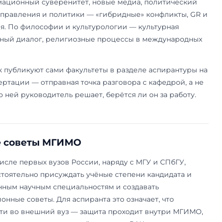
ководителя имеет смысл ещё в магистратуре, н
исок
программ магистратуры
помогает соотнест
ирантским треком.
 темам ведут научную работу
кует перечень перспективных тематик кандид
ам и научным институтам — это ориентир, под 
 и к кому идти за научным руководством.
одным отношениям и в Институте международ
д трансформацией мирового порядка, междуна
ью, постсоветским пространством, российско-к