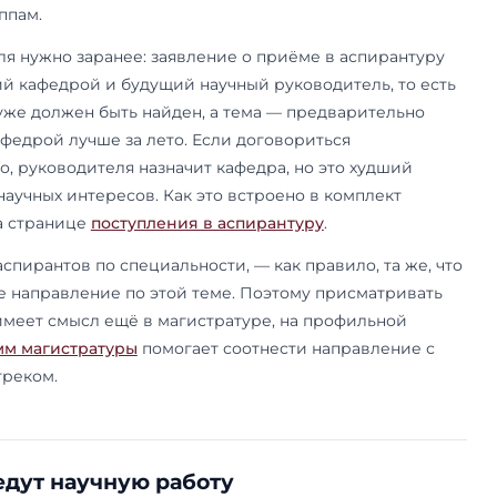
и научный руководитель: как выб
ководителя в аспирантуре МГИМО выбирают по
ти. Единого поимённого списка руководителей
не публикует, и это рабочая логика, а не пробел
 уже кафедра выводит на конкретного профессо
я в нужной области.
ой. Сначала формулируется тема — нередко на 
 Затем определяется, к какой научной специал
я. После этого соискатель выходит на профиль
мого руководителя. Каждую специальность вед