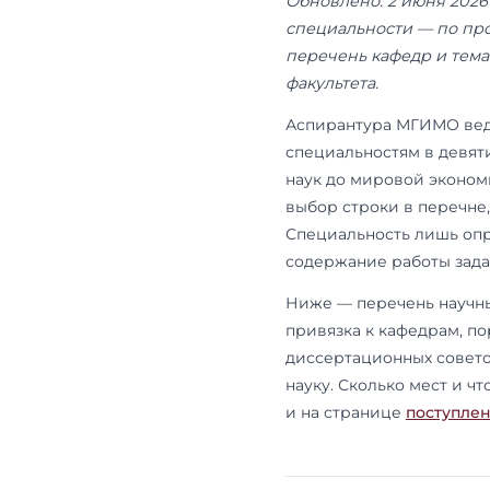
2010)
Выпуск
Обновлено: 
специальнос
перечень ка
факультета.
Аспирантура
специальнос
наук до мир
выбор строки
Специальнос
содержание 