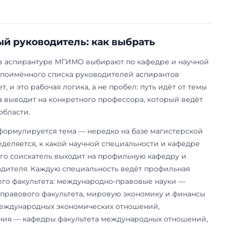
5.7.8
Философская антропология, философия
5.8.7
Методология и технология профессиона
5.9.6
Языки народов зарубежных стран (англи
ие и
5.10.1
Теория и история культуры, искусства
ядро МГИМО — право, экономика, политически
ые отношения: здесь сильнейшие научные шко
огия, история, философия, педагогика, филоло
ы точечно, чаще одной-двумя специальностями
 и докторантуры перечень шире, но при поступ
 ориентируются на эти двадцать специальносте
уппам распределены неравномерно, конкурс н
пы. Выбор специальности — лишь первый шаг: 
ему, кафедру и научного руководителя.