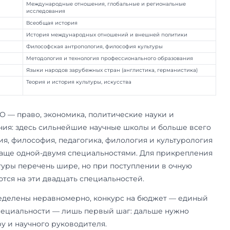
5.1.3
Частно-правовые (цивилистические) на
5.1.4
Уголовно-правовые науки
5.1.5
Международно-правовые науки
5.2.1
Экономическая теория
5.2.4
Финансы
5.2.5
Мировая экономика
5.2.6
Менеджмент
5.4.1
Теория, методология и история социоло
5.4.7
Социология управления
ауки
5.5.1
История и теория политики
5.5.2
Политические институты, процессы, тех
5.5.4
Международные отношения, глобальны
исследования
ауки
5.6.2
Всеобщая история
5.6.7
История международных отношений и 