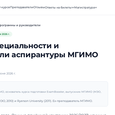
ooster
О курсе
Преподаватели
Отзывы
Ответы на биле
АТУРА · МГИМО
Аспирантура
Программы и руководители
Обновлено
2 июня 2026 г.
ые специальности и
одители аспирантуры
2027
убликовано 2 июня 2026 г.
рий Санько
подаватель МГИМО, основатель курса подготовки ExamBooster, 