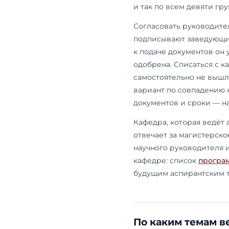
Кафедры 
Научного ру
специальнос
университет 
к кафедре, а
исследовани
Порядок так
диссертации.
она относитс
предполагае