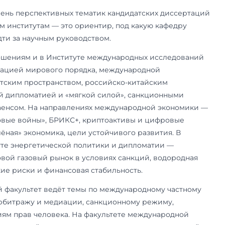
тветствующего факультета: международно-прав
дународно-правового факультета, мировую эк
акультета международных экономических отно
ые отношения — кафедры факультета междуна
м девяти группам.
 руководителя нужно заранее: заявление о при
 заведующий кафедрой и будущий научный руко
кументов он уже должен быть найден, а тема — 
исаться с кафедрой лучше за лето. Если догово
но не вышло, руководителя назначит кафедра, 
овпадению научных интересов. Как это встроен
и сроки — на странице
поступления в аспирант
орая ведёт аспирантов по специальности, — как 
 магистерское направление по этой теме. Поэто