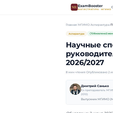
ExamB
МАГИСТР
Главная
МГИМО
Аспирантура
Научн
руков
2026/
8 мин чтения
·
Оп
Дмит
Ex-пре