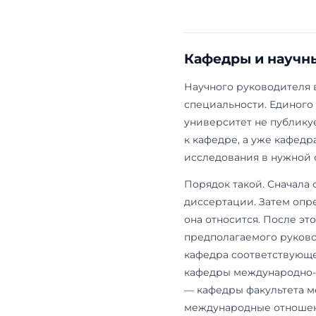
Философия
Педагогика
Филология
Искусствоведен
культурология
Профильное 
международн
мест. Социол
представлен
соискателей
аспирантуру
Места по гр
внутри груп
определить т