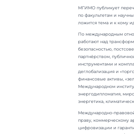
кафедра соо
кафедры меж
— кафедры ф
международн
и так по все
Согласовать
подписывают
к подаче до
одобрена. Сп
самостоятель
вариант по с
документов 
Кафедра, кот
отвечает за