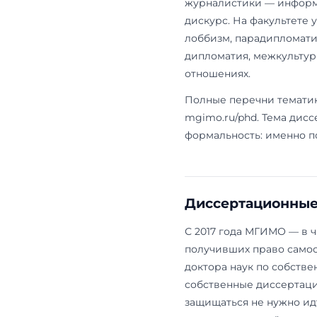
научного ру
кафедре: сп
будущим асп
По каким
МГИМО публи
по факультет
ложится тема
По междунар
работают на
безопасност