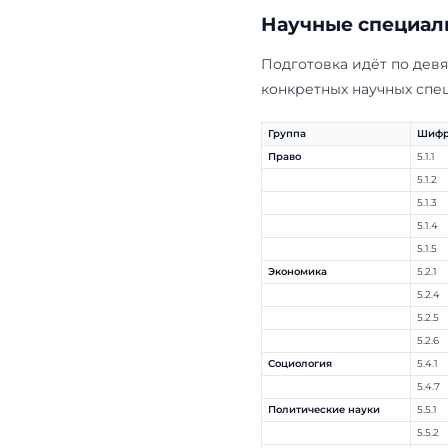
Ниже — пере
привязка к к
диссертацион
науку. Сколь
и на страни
Научные 
Подготовка 
конкретных 
Группа
Право