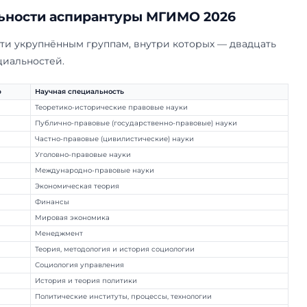
чень научных специальностей аспирантуры МГИ
афедрам, порядок выбора научного руководител
ных советов и Научное студенческое общество 
ко мест и что на вступительных — в
разделе об
це
поступления
.
специальности аспирантуры МГИ
идёт по девяти укрупнённым группам, внутри к
научных специальностей.
Шифр
Научная специальность
5.1.1
Теоретико-исторические правовые наук
5.1.2
Публично-правовые (государственно-пр