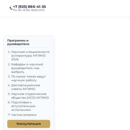
+7 (925) 886-41-35
ты
Магистратура
Пн–Вс: 10:00–18:00 МСК
Программы и
руководители
Научные специальности
аспирантуры МГИМО
 МГИМО
2026
Кафедры и научный
руководитель: как
выбрать
По каким темам ведут
научную работу
Диссертационные
советы МГИМО
Научное студенческое
общество (НСО) МГИМО
Подготовка к
выпускник МГИМО (МЭО,