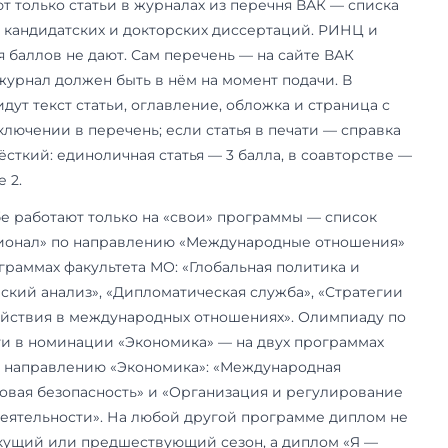
ко бы статей ни было. Две последние строки ц
 баллы идут только на профильные программы 
федра» — это 1 балл за диплом о профпереподг
федрах вузов «Приоритета-2030»; если проход
том, балл уже ваш.
ьно засчитают: публикации, олимп
енная жизнь
строки понятны, пока не доходит до документо
в — не оттого, что достижений нет, а оттого, что
и правил.