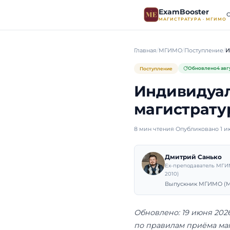
ExamB
МАГИСТР
Главная
МГИМО
Поступление
Индив
магис
8 мин чтения
·
Оп
Дмит
Ex-пре
2010)
Выпуск