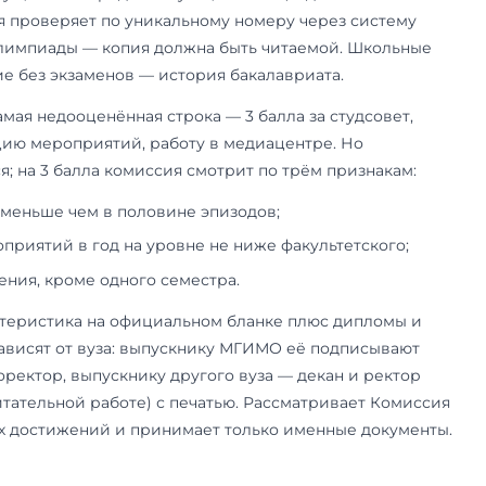
Засчитывают только статьи в журналах из пере
 результатов кандидатских и докторских диссе
того перечня баллов не дают. Сам перечень — н
auki.gov.ru); журнал должен быть в нём на момен
ий файл идут текст статьи, оглавление, облож
анными о включении в перечень; если статья в
. Потолок жёсткий: единоличная статья — 3 бал
но не больше 2.
Их две, и обе работают только на «свои» прог
Я — профессионал» по направлению «Междунар
на трёх программах факультета МО: «Глобальна
о-политический анализ», «Дипломатическая сл
ного воздействия в международных отношения
безопасности в номинации «Экономика» — на д