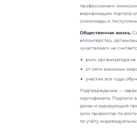
Публикации.
изданий для
Scopus вне э
(vak.minobrn
подтверждающ
выходными д
издательства
2, но суммар
Олимпиады.
закрытый. «
засчитывают 
международн
информацион
финансовой 