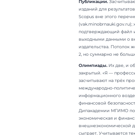
дадут, сколь
олимпиадные
«Цифровая ка
цифровых ка
с бакалавриа
Что реал
обществ
Три верхние 
всего отказо
формулировк