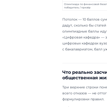
Шкала ин
МГИМО 2
За что магис
Индивидуально
Диплом о высше
Публикация в ж
Публикация в жу
Систематическое
Завершение про
Олимпиада «Я —
Олимпиада по ф
победитель / пр
Потолок — 10