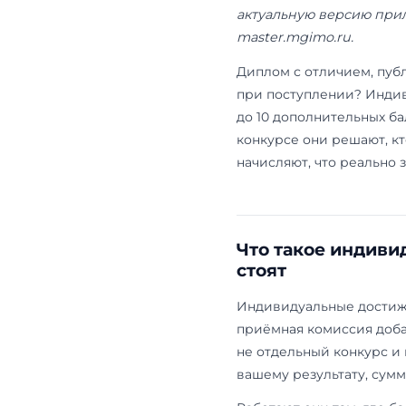
Обновлено: 
по правилам
актуальную 
master.mgimo
Диплом с отл
при поступл
до 10 дополн
конкурсе они
начисляют, ч