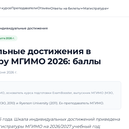
ooster
О курсе
Преподаватели
Отзывы
Ответы на биле
АТУРА · МГИМО
Поступление
Индивидуальные достижения
Обновлено
4 августа 2026 г.
идуальные достижени
тратуру МГИМО 2026: 
убликовано 1 июня 2026 г.
рий Санько
подаватель МГИМО, основатель курса подготовки ExamBooster, 
ник МГИМО (МЭО, 2010) и Ryerson University (2011). Ex-препо