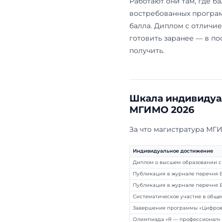
Что тако
стоят
Индивидуаль
приёмная ко
не отдельный
вашему резул
Работают они
востребован
балла. Дипло
готовить за
получить.