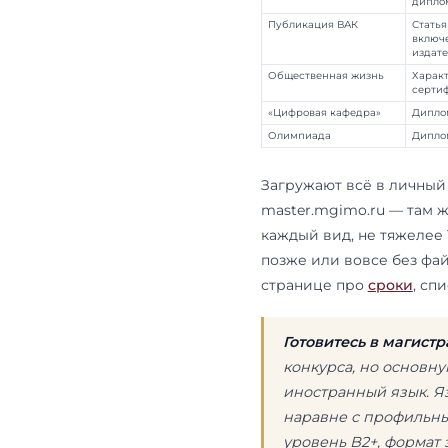
Подтвержден
сертификаты
декан и кур
(или прорек
по учёту ин
Портфоли
Портфолио ча
Портфолио —
по нему идёт
кабинет на m