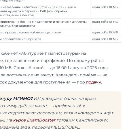
ие — характеристика на официальном бланке 
. Подписи зависят от вуза: выпускнику МГИМО
ирующий проректор, выпускнику другого вуза —
тор по воспитательной работе) с печатью. Расс
дивидуальных достижений и принимает только 
о — это не про дополнительные 
сто путают с ИД, но это разное. ИД — добавочн
 само вступительное испытание (или его часть)
 конкурс, к экзамену его не прибавляют. Загруж
aster.mgimo.ru, но что входит и как оцениваетс