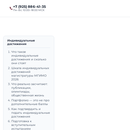
+7 (925) 886-41-35
ты
Магистратура
Пн–Вс: 10:00–18:00 МСК
Индивидуальные
достижения
я в
Что такое
индивидуальные
баллы
достижения и сколько
они стоят
Шкала индивидуальных
достижений
магистратуры МГИМО
2026
Что реально засчитают:
публикации,
олимпиады,
выпускник МГИМО (МЭО,
общественная жизнь
Портфолио — это не про
даватель МГИМО.