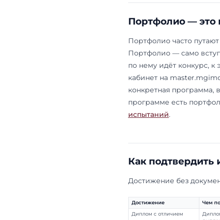
Дипакадемии
экономическ
внешнеэконо
сыграет. Уч
профессиона
верификации
олимпиады и
Общественна
волонтёрств
«участвовал»
роль орга
от пяти з
участие в