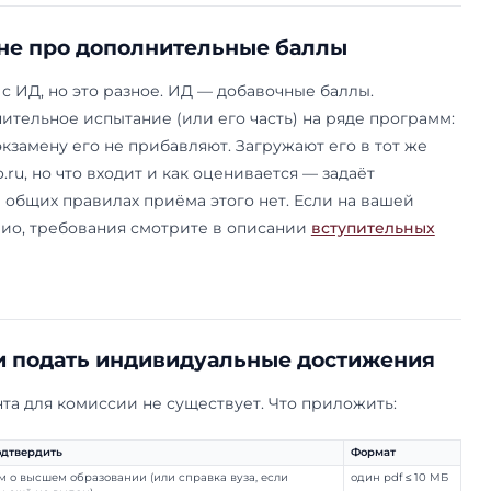
 МГИМО по направлению «Экономика»: «Межд
ая и финансовая безопасность» и «Организаци
мической деятельности». На любой другой пр
итывается текущий или предшествующий сезон,
л» комиссия проверяет по уникальному номеру
 портала олимпиады — копия должна быть чит
 поступление без экзаменов — история бакалав
я жизнь.
Самая недооценённая строка — 3 балла
о, организацию мероприятий, работу в медиаце
 не считается; на 3 балла комиссия смотрит по 
низатора не меньше чем в половине эпизодов;
начимых мероприятий в год на уровне не ниже ф
се годы обучения, кроме одного семестра.