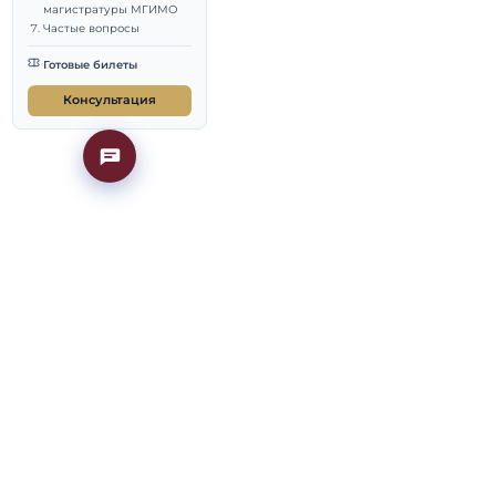
дополнительные баллы
Как подтвердить и
подать индивидуальные
достижения
стижений приведена
Подготовка к
вступительным
ебный год;
испытаниям
магистратуры МГИМО
ая комиссия на
Частые вопросы
Готовые билеты
т ли это баллов
Консультация
атуру МГИМО дают
х, и в пограничном
 что и сколько