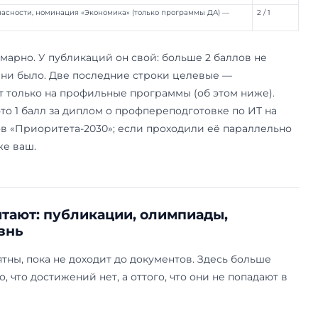
дивидуальных достижений магис
026
тратура МГИМО начисляет баллы в 2026 году:
е достижение
м образовании с отличием
урнале перечня ВАК — единоличная
рнале перечня ВАК — в соавторстве
 участие в общественной жизни вуза
граммы «Цифровой кафедры»
 профессионал» (только программы ФМО) — победитель / призёр
инансовой безопасности, номинация «Экономика» (только програ
изёр
 баллов суммарно. У публикаций он свой: боль