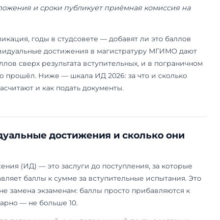
19 июня 2026 года. Шкала индивидуальных до
 приёма магистратуры МГИМО на 2026/2027 уч
версию приложения и сроки публикует приёмн
.ru.
ичием, публикация, годы в студсовете — добавя
ении? Индивидуальные достижения в магистр
ительных баллов сверх результата вступительны
 решают, кто прошёл. Ниже — шкала ИД 2026: за
то реально засчитают и как подать документы.