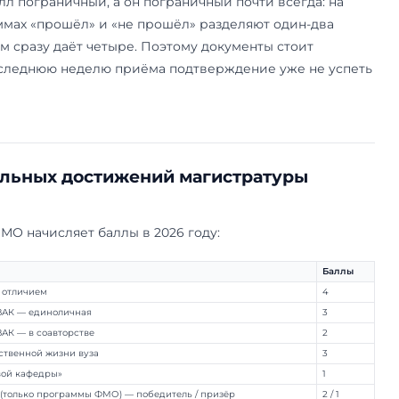
е индивидуальные достижения и с
ные достижения (ИД) — это заслуги до поступл
миссия добавляет баллы к сумме за вступитель
 конкурс и не замена экзаменам: баллы просто
ьтату, суммарно — не больше 10.
 там, где балл пограничный, а он пограничный п
ных программах «прошёл» и «не прошёл» разде
м с отличием сразу даёт четыре. Поэтому доку
ранее — в последнюю неделю приёма подтвержд