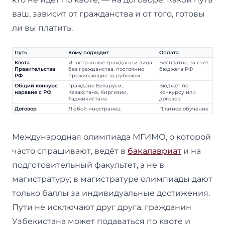
ваш, зависит от гражданства и от того, готовы
ли вы платить.
Путь
Кому подходит
Оплата
Квота
Иностранные граждане и лица
Бесплатно, за счёт
Правительства
без гражданства, постоянно
бюджета РФ
РФ
проживающие за рубежом
Общий конкурс
Граждане Беларуси,
Бюджет по
наравне с РФ
Казахстана, Киргизии,
конкурсу или
Таджикистана
договор
Договор
Любой иностранец
Платное обучение
Международная олимпиада МГИМО, о которой
часто спрашивают, ведёт в
бакалавриат
и на
подготовительный факультет, а не в
магистратуру; в магистратуре олимпиады дают
только баллы за индивидуальные достижения.
Пути не исключают друг друга: гражданин
Узбекистана может подаваться по квоте и