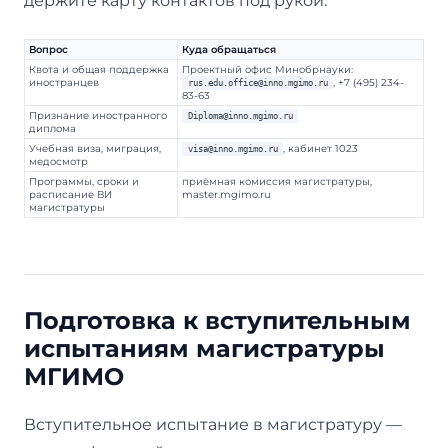
держите карту контактов под рукой:
Вопрос
Куда обращаться
Квота и общая поддержка
Проектный офис Минобрнауки:
иностранцев
, +7 (495) 234-
rus.edu.office@inno.mgimo.ru
83-63
Признание иностранного
Diploma@inno.mgimo.ru
диплома
Учебная виза, миграция,
, кабинет 1023
visa@inno.mgimo.ru
медосмотр
Программы, сроки и
приёмная комиссия магистратуры,
расписание ВИ
master.mgimo.ru
магистратуры
Подготовка к вступительным
испытаниям магистратуры
МГИМО
Вступительное испытание в магистратуру —