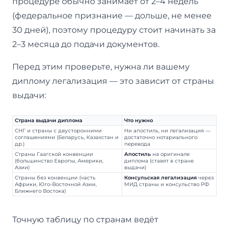
процедуре обычно занимает от 2–4 недель
(федеральное признание — дольше, не менее
30 дней), поэтому процедуру стоит начинать за
2–3 месяца до подачи документов.
Перед этим проверьте, нужна ли вашему
диплому легализация — это зависит от страны
выдачи:
Страна выдачи диплома
Что нужно
СНГ и страны с двусторонними
Ни апостиль, ни легализация —
соглашениями (Беларусь, Казахстан и
достаточно нотариального
др.)
перевода
Страны Гаагской конвенции
Апостиль
на оригинале
(большинство Европы, Америки,
диплома (ставят в стране
Азии)
выдачи)
Страны без конвенции (часть
Консульская легализация
через
Африки, Юго-Восточной Азии,
МИД страны и консульство РФ
Ближнего Востока)
Точную таблицу по странам ведёт