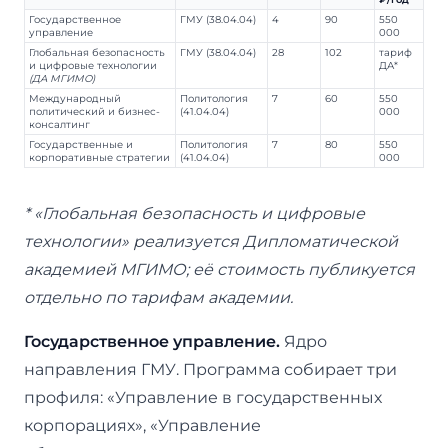
Государственное
ГМУ (38.04.04)
4
90
550
управление
000
Глобальная безопасность
ГМУ (38.04.04)
28
102
тариф
и цифровые технологии
ДА*
(ДА МГИМО)
Международный
Политология
7
60
550
политический и бизнес-
(41.04.04)
000
консалтинг
Государственные и
Политология
7
80
550
корпоративные стратегии
(41.04.04)
000
* «Глобальная безопасность и цифровые
технологии» реализуется Дипломатической
академией МГИМО; её стоимость публикуется
отдельно по тарифам академии.
Государственное управление.
Ядро
направления ГМУ. Программа собирает три
профиля: «Управление в государственных
корпорациях», «Управление