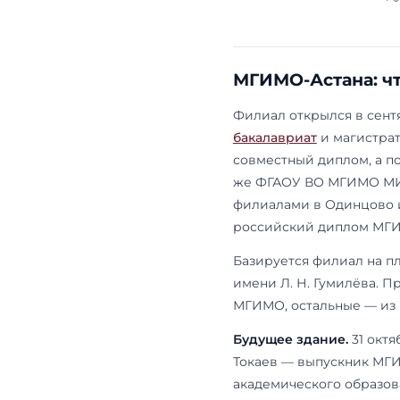
Коротко: МГ
России, рабо
университета
программы —
«Многосторо
развитием». 
мест Казахст
МГИМО-Ас
Филиал откры
бакалавриат