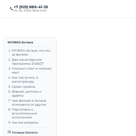
+7 (925) 886-41-35
ты
Магистратура
Пн–Вс: 10:00–18:00 МСК
МГИМО-Астана
не 2026:
МГИМО-Астана: что это
за филиал
Две магистерские
ние
программы 2026/27
Сколько стоит и сколько
мест
Как поступить в
магистратуру
Сроки приёма
Формат, диплом и
адреса
выпускник МГИМО (МЭО,
Чем филиал в Астане
отличается от других
даватель МГИМО.