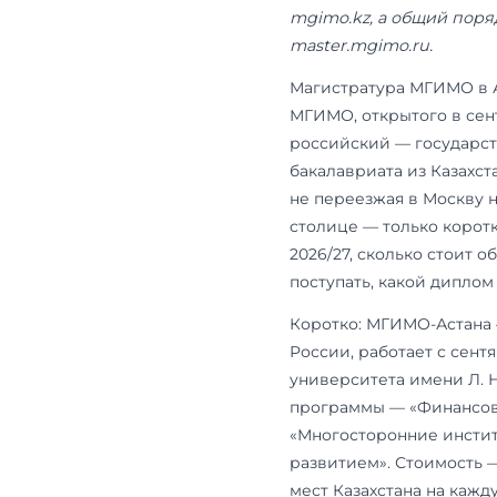
Обновлено: 
сроки, стои
mgimo.kz, а
master.mgimo
Магистратур
МГИМО, откры
российский 
бакалавриата
не переезжая
столице — т
2026/27, ско
поступать, к