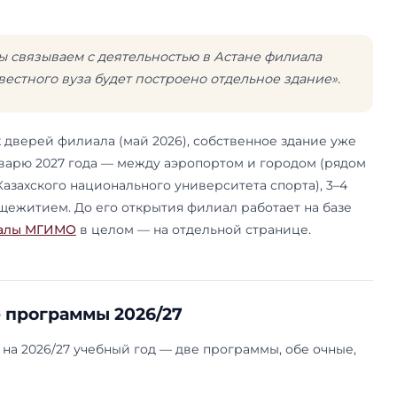
диплом, а полноценный филиал: структурное п
 МГИМО МИД России, что и московские кампусы
 Одинцово и Ташкенте. Поэтому диплом выпус
диплом МГИМО, а не местный казахстанский.
филиал на площадке Евразийского национально
 Гумилёва. Преподавательский состав смешанны
льные — из ЕНУ. Обучение идёт на русском язы
ние.
31 октября 2025 года президент Казахстан
пускник МГИМО 1975 года — на форуме «Казахс
ого образования» заявил о намерении построи
ание:
 надежды мы связываем с деятельностью в Ас
я этого известного вуза будет построено отд