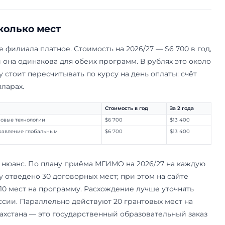
 экономика и финансовые технологии»
(напра
. Подойдёт тем, кто идёт в финансы, аналитику 
рынки, корпоративные финансы, цифровые техн
нными. Вступительное испытание одно — профе
ие по направлению, в которое встроено тестир
 языку; отдельного экзамена по языку нет. Час
кве, на площадке головного вуза.
нние институты и управление глобальным те
направление «Системный анализ и управление»)
международной политики, технологий и управл
ые организации, глобальное технологическое 
вестка. Вступительное испытание тоже одно —
ие по направлению со встроенным тестирован
 языку; отдельного языкового экзамена нет.