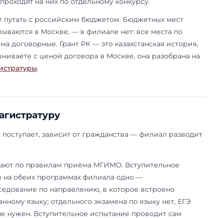
чень направлений магистратуры МГИМО — на
ы
.
стоит и сколько мест
агистратуре филиала платное. Стоимость на 202
за два года, и она одинакова для обеих программ
 год, но цифру стоит пересчитывать по курсу на 
вляет в долларах.
Стоимость 
номика и финансовые технологии
$6 700
 институты и управление глобальным
$6 700