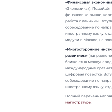
По данным Д
строится и 
новая мечеть
этажа, с соб
ЕНУ. Как ус
Две маги
В магистрату
рассчитаны н