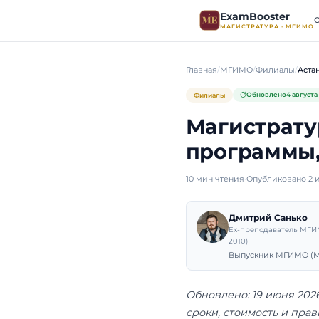
ExamB
МАГИСТР
Главная
МГИМО
О
Филиалы
Магис
прогр
10 мин чтения
·
Оп
Дмит
Ex-пре
2010)
Выпуск