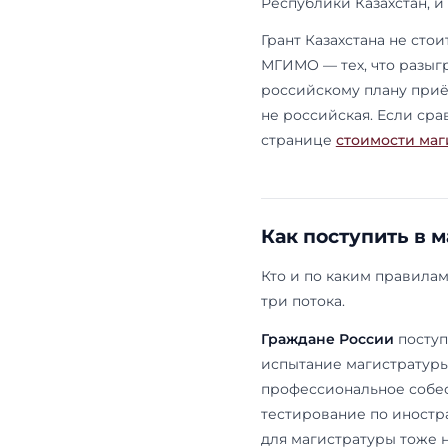
Полный пере
магистратур
Сколько 
Обучение в м
или $13 400 
560 тыс. ₽ в
филиал выста
Программа
Финансовая эко
Многосторонние