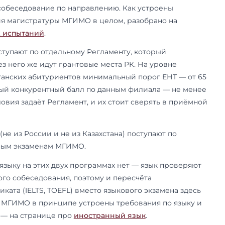
м развитием
ом мест есть нюанс. По плану приёма МГИМО на
ю программу отведено 30 договорных мест; при
ла указано 10 мест на программу. Расхождение
ёмной комиссии. Параллельно действуют 20 гра
о линии Казахстана — это государственный обр
азахстан, и проходят на них по отдельному конк
тана не стоит путать с российским бюджетом. 
 что разыгрываются в Москве, — в филиале нет
плану приёма договорные. Грант РК — это каза
я. Если сравниваете с ценой договора в Москве
оимости магистратуры
.