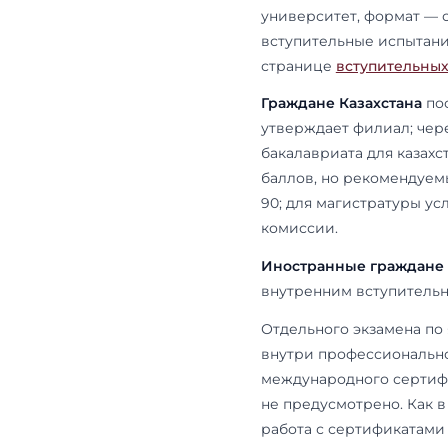
технологически
С количеств
магистерску
самого филиа
прямо в при
программу п
Республики К
Грант Казахс
МГИМО — тех,
российскому 
не российска
странице
ст