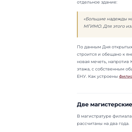
совместный 
же ФГАОУ ВО
филиалами в
российский 
Базируется 
имени Л. Н.
МГИМО, оста
Будущее зда
Токаев — вы
академическ
отдельное зд
«Большие
МГИМО. Дл