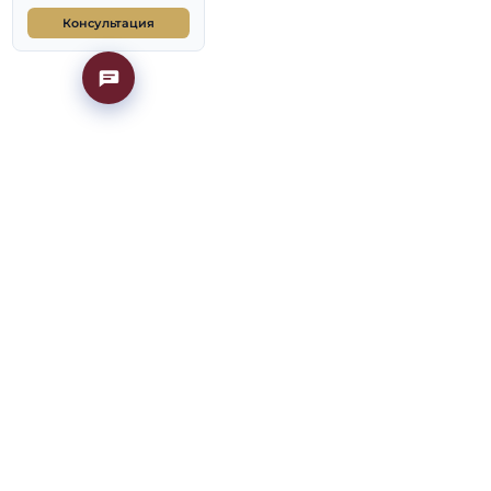
Подготовка к
вступительным
испытаниям
Частые вопросы
2026/2027; точные
Готовые билеты
омиссия филиала на
МГИМО — портал
Консультация
танского филиала
 диплом получают
и. Для выпускника
соб пойти в МГИМО,
роходит на месте, в
рограммы открыты на
аким правилам