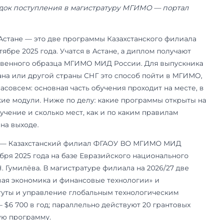
19 июня 2026 года. Данные приёмной кампании 
мость и правила приёма публикует приёмная к
 общий порядок поступления в магистратуру 
.ru.
а МГИМО в Астане — это две программы Казахс
того в сентябре 2025 года. Учатся в Астане, а
— государственного образца МГИМО МИД Росси
 из Казахстана или другой страны СНГ это спо
 в Москву насовсем: основная часть обучения п
олько короткие модули. Ниже по делу: какие п
лько стоит обучение и сколько мест, как и по к
акой диплом на выходе.