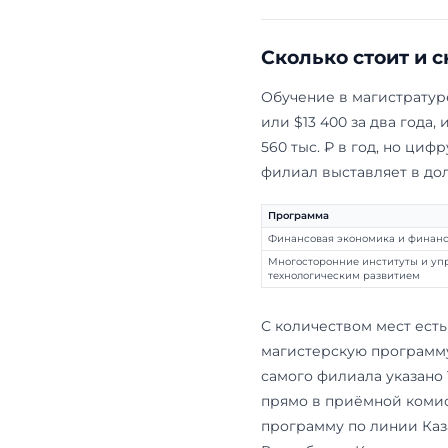
«Финансовая
«Экономика»)
финансовые 
работа с да
собеседован
иностранному
модули в Мос
«Многосторо
развитием»
(
ближе стык 
международн
цифровая по
собеседован
иностранному