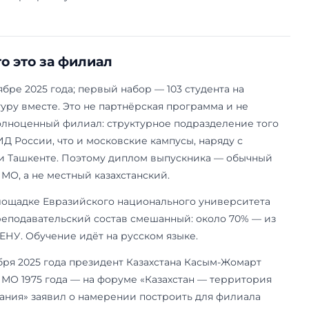
ИМО-Астана — Казахстанский филиал ФГАОУ 
тает с сентября 2025 года на базе Евразийског
 имени Л. Н. Гумилёва. В магистратуре филиала
 «Финансовая экономика и финансовые технол
нние институты и управление глобальным тех
Стоимость — $6 700 в год; параллельно действу
ана на каждую программу.
тана: что это за филиал
лся в сентябре 2025 года; первый набор — 103 
и магистратуру вместе. Это не партнёрская пр