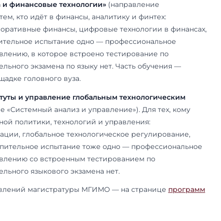
ня открытых дверей филиала (май 2026), собст
обещано к январю 2027 года — между аэропорто
, напротив Казахского национального университ
ственным общежитием. До его открытия филиал 
троены
филиалы МГИМО
в целом — на отдельной
стерские программы 2026/27
ре филиала на 2026/27 учебный год — две прог
а два года.