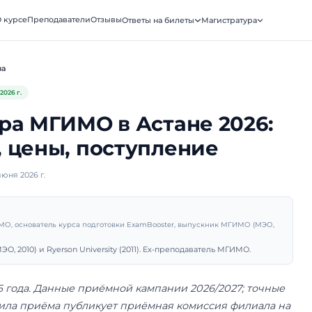
ooster
О курсе
Преподаватели
Отзывы
Ответы на биле
АТУРА · МГИМО
Филиалы
Астана
бновлено
4 августа 2026 г.
тратура МГИМО в Аста
аммы, цены, поступле
убликовано 2 июня 2026 г.
рий Санько
подаватель МГИМО, основатель курса подготовки ExamBooster, 
ник МГИМО (МЭО, 2010) и Ryerson University (2011). Ex-препо