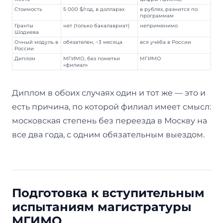
Стоимость
5 000 $/год, в долларах
в рублях, разнится по
программам
Гранты
нет (только бакалавриат)
неприменимо
Шодиева
Очный модуль в
обязателен, ~3 месяца
вся учёба в России
России
Диплом
МГИМО, без пометки
МГИМО
«филиал»
Диплом в обоих случаях один и тот же — это и
есть причина, по которой филиал имеет смысл:
московская степень без переезда в Москву на
все два года, с одним обязательным выездом.
Подготовка к вступительным
испытаниям магистратуры
МГИМО