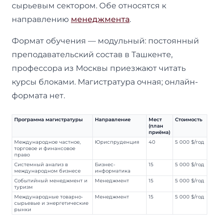
сырьевым сектором. Обе относятся к
направлению
менеджмента
.
Формат обучения — модульный: постоянный
преподавательский состав в Ташкенте,
профессора из Москвы приезжают читать
курсы блоками. Магистратура очная; онлайн-
формата нет.
Программа магистратуры
Направление
Мест
Стоимость
(план
приёма)
Международное частное,
Юриспруденция
40
5 000 $/год
торговое и финансовое
право
Системный анализ в
Бизнес-
15
5 000 $/год
международном бизнесе
информатика
Событийный менеджмент и
Менеджмент
15
5 000 $/год
туризм
Международные товарно-
Менеджмент
15
5 000 $/год
сырьевые и энергетические
рынки