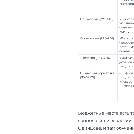
За самой кл
сразу на ст
Пять нап
Направление
Туризм (43.04.02
Психология (37.04