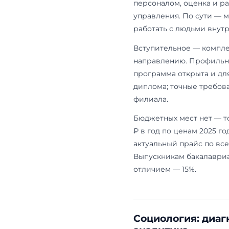
часть: на нё
модулям и н
поступить м
убедительны.
распределяе
испытаний —
Мест в 2026 
год для гра
Ассоциации 
выпускники 
департамент