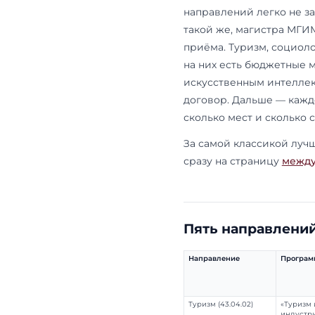
программы. Н
мест и сколь
Что это 
За классико
направлений 
такой же, м
приёма. Тури
на них есть
искусственн
договор. Дал
сколько мест