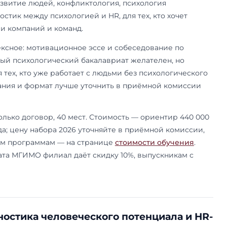
м смотрят, разбираетесь ли вы в туризме, готов
асколько мотивированы. Профильный диплом н
ожно и после непрофильного бакалавриата, есл
 Тест по английскому встроен в это же испыта
т по языковым группам, чем отсеивает. Порядо
 на странице про
вступительные испытания
.
году — 20 бюджетных и 15 договорных. Обучение 
ждан России. Программа держится на отраслевы
туроператоров России и Российском союзе тур
идут в туроператорский и отельный бизнес, в 
ы Минэкономразвития и в управление террито