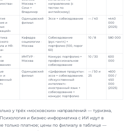
ассикой лучше идти в
каталог всех программ м
раницу
международных отношений
.
равлений на одном экране
Программа
Держатель /
Вступительные
площадка
)
«Туризм и
Школа
Комплексное
индустрия
бизнеса ·
испытание по
гостеприимства»
Москва +
направлению (с
Сочи +
тестом по
Владимир
английскому)
.01)
«Психология
Одинцовский
Эссе + собеседова
управления и
филиал