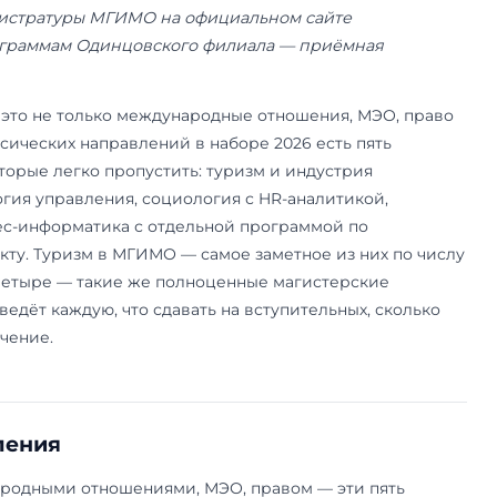
19 июня 2026 года. Данные приёмной кампании 
урсные списки и расписание вступительных ис
миссия магистратуры МГИМО на официальном
o.ru, по программам Одинцовского филиала —
лиала.
а МГИМО — это не только международные отно
 Кроме классических направлений в наборе 202
рограмм, которые легко пропустить: туризм и 
тва, психология управления, социология с HR-а
климат, бизнес-информатика с отдельной прогр
ому интеллекту. Туризм в МГИМО — самое замет
о остальные четыре — такие же полноценные ма