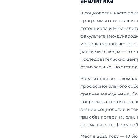
Психолог
Здесь сразу
Вернадского
она в
Одинц
социальных к
общая психол
персоналом,
управления. 
работать с 
Вступительн
направлению
программа от
диплома; то