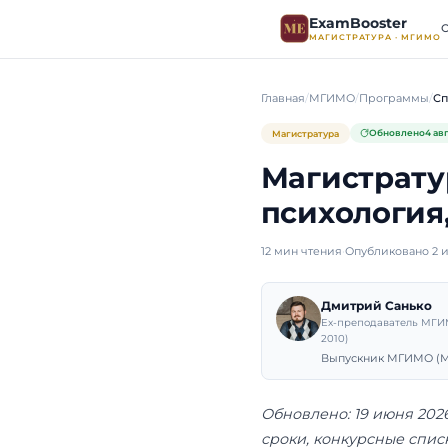
ExamB
МАГИСТР
Главная
МГИМО
Магистратура
Магис
психо
12 мин чтения
·
Оп
Дмит
Ex-пре
2010)
Выпуск