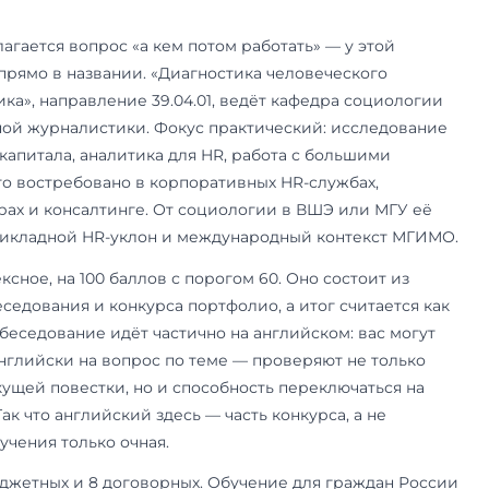
ия управления и социальных ком
 снимем главную путаницу. Психологии на осно
 у МГИМО нет — магистерская программа по пси
овском филиале
. Называется «Психология упра
оммуникаций», направление 37.04.01. Это не кл
огия, а прикладная: организационный психолог
 оценка и развитие людей, конфликтология, пс
По сути — мостик между психологией и HR, для т
людьми внутри компаний и команд.
ое — комплексное: мотивационное эссе и собе
. Профильный психологический бакалавриат ж
крыта и для тех, кто уже работает с людьми бе
чные требования и формат лучше уточнить в п