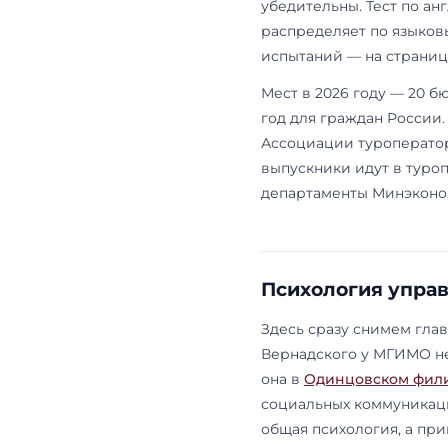
ориентир 202
комиссии. Ц
Туризм и
Туризм в ма
и индустрия
компетенций,
вечерние, а 
Владимир и С
двум языкам,
Вступительн
тестом по а