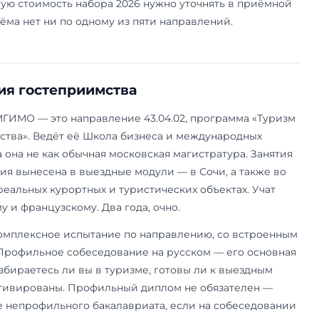
социальных
коммуникаций»
4.01)
«Диагностика
Кафедра
Собеседование
человеческого
социологии ·
(рус.+англ.) +
потенциала и HR-
Москва
портфолио (100, по
аналитика»
60)
06)
«Климат и
ИМТУР ·
Конкурс портфолио
углеродное
Москва
профессиональное
регулирование»
собеседование
тика
«Цифровые
Одинцовский
«Цифровые продук
продукты» и
филиал
эссе + собеседован
«Искусственный
«Искусственный
интеллект»
интеллект»:
иностранный язык
собеседование +
конкурс портфоли
ста есть только у трёх «московских» направле
и экологии. Психология и бизнес-информатика 
там обучение только платное; цены по филиалу