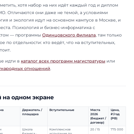
иже — кто ведёт каждую, что сдавать на вступи
ко стоит обучение.
за направления
й — международными отношениями, МЭО, право
легко не заметить, хотя набор на них идёт каж
агистра МГИМО. Отличаются они даже не темой,
зм, социология и экология идут на основном ка
 бюджетные места. Психология и бизнес-информ
ым интеллектом — программы
Одинцовского ф
ьше — каждое по отдельности: кто ведёт, что на
 и сколько стоит.