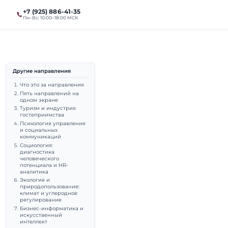
+7 (925) 886-41-35
ты
Магистратура
Пн–Вс: 10:00–18:00 МСК
Другие направления
м,
Что это за направления
Пять направлений на
одном экране
Туризм и индустрия
гостеприимства
Психология управления
и социальных
коммуникаций
Социология:
диагностика
человеческого
выпускник МГИМО (МЭО,
потенциала и HR-
аналитика
Экология и
даватель МГИМО.