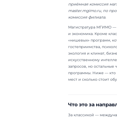
Обновлено: 
сроки, конк
приёмная ко
master.mgim
комиссия фи
Магистратур
и экономика.
«нишевых» п
гостеприимс
экология и 
искусственн
запросов, н