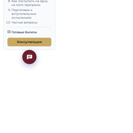
природопользование:
климат и углеродное
регулирование
Бизнес-информатика и
2026/2027; точные
искусственный
интеллект
пытаний публикует
Как поступить на одну
 сайте
из пяти программ
Подготовка к
 приёмная
вступительным
испытаниям
Частые вопросы
шения, МЭО, право
Готовые билеты
6 есть пять
Консультация
индустрия
налитикой,
аммой по
ное из них по числу
гистерские