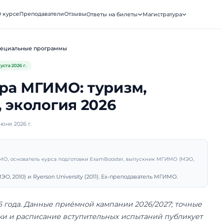
ooster
О курсе
Преподаватели
Отзывы
Ответы на биле
АТУРА · МГИМО
Программы
Специальные программы
Обновлено
4 августа 2026 г.
тратура МГИМО: туриз
логия, экология 2026
убликовано 2 июня 2026 г.
рий Санько
подаватель МГИМО, основатель курса подготовки ExamBooster, 
ник МГИМО (МЭО, 2010) и Ryerson University (2011). Ex-препо