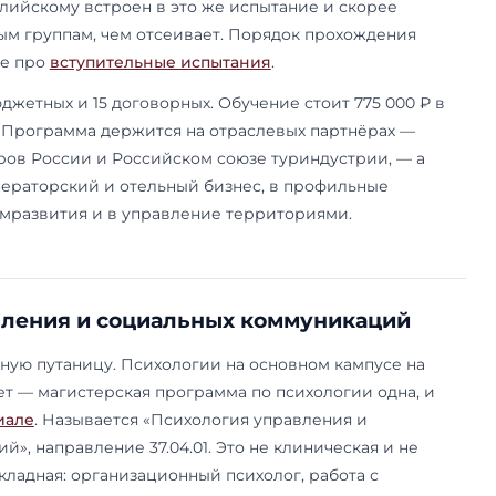
5 года, точную стоимость набора 2026 нужно у
елевого приёма нет ни по одному из пяти напр
 индустрия гостеприимства
гистратуре МГИМО — это направление 43.04.02,
 гостеприимства». Ведёт её Школа бизнеса и м
 и устроена она не как обычная московская маг
часть обучения вынесена в выездные модули — в
уздаль, на реальных курортных и туристических
 английскому и французскому. Два года, очно.
ое — одно комплексное испытание по направле
нглийскому. Профильное собеседование на русс