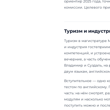
Социология (39.0
Экология (05.04.
Бизнес-информа
(38.04.05)
Бюджетные ме
социологии 
Одинцове, и 