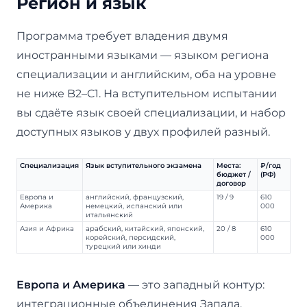
Регион и язык
Программа требует владения двумя
иностранными языками — языком региона
специализации и английским, оба на уровне
не ниже B2–C1. На вступительном испытании
вы сдаёте язык своей специализации, и набор
доступных языков у двух профилей разный.
Специализация
Язык вступительного экзамена
Места:
₽/год
бюджет /
(РФ)
договор
Европа и
английский, французский,
19 / 9
610
Америка
немецкий, испанский или
000
итальянский
Азия и Африка
арабский, китайский, японский,
20 / 8
610
корейский, персидский,
000
турецкий или хинди
Европа и Америка
— это западный контур:
интеграционные объединения Запада,