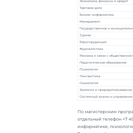
Куда обр
УМП закрыва
учебный пла
отвечает дек
каждому нап
в списке или
495 439 72 35
Направление ма
Международные
Политология
Зарубежное рег