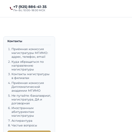
+7 (925) 886-41-35
ты
Магистратура
Пн–Вс: 10:00–18:00 МСК
Контакты
ратуры
Приёмная комиссия
магистратуры МГИМО:
адрес, телефон, email
il
Куда обращаться по
направлению
магистратуры
Контакты магистратуры
в филиалах
Приёмная комиссия
Дипломатической
академии МГИМО
выпускник МГИМО (МЭО,
Не путайте: бакалавриат,
магистратура, ДА и
договорная
даватель МГИМО.