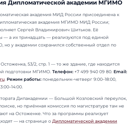
 магистратуры в филиалах
МГИМО — своя приёмная кампания, отдельная о
 и контакты. Звонить в УМП по вопросам филиа
 напрямую.
сковская область, г. Одинцово, ул. Новоспорти
оны: +7 495 630 06 01, +7 495 630 06 04. Email:
pk
 приёма — на странице
магистратуры в Одинц
публика Узбекистан, Ташкент, проспект Мирзо У
фоны: +998 71 207-32-57 (прямой номер приёмной