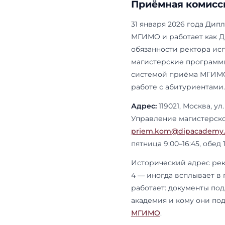
Контакты
У филиалов 
сроки, цены
обращайтесь
Одинцово.
Мо
143007. Телеф
Подробности
Ташкент.
Рес
100007. Теле