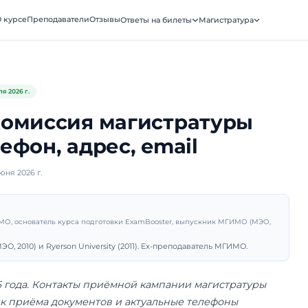
ooster
О курсе
Преподаватели
Отзывы
Ответы на биле
АТУРА · МГИМО
ы
Обновлено
17 июля 2026 г.
ная комиссия магист
: телефон, адрес, ema
убликовано 2 июня 2026 г.
рий Санько
подаватель МГИМО, основатель курса подготовки ExamBooster, 
ник МГИМО (МЭО, 2010) и Ryerson University (2011). Ex-препо