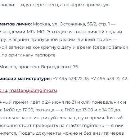
 комиссия магистратуры МГИМО: 
 email
агистратуру основного кампуса занимается Уп
й подготовки МГИМО (УМП) — отдельное подра
ную кампанию по всем московским направлени
сы по магистратуре — сроки, документы, всту
онкурсные списки — идут через него, а не чер
.
одачи документов лично:
Москва, ул. Остоженка,
оматической академии МГИМО. Это единая точк
в магистратуру. В здании пропускной режим: 
едварительной записи на конкретную дату и вр
y.ru), допуск по оригиналу паспорта.