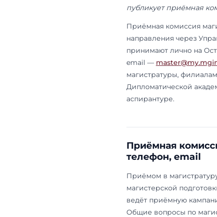
Обновлено: 
2026/2027; 
публикует п
Приёмная ко
направления
принимают ли
email —
mast
магистратур
Дипломатиче
аспирантуре