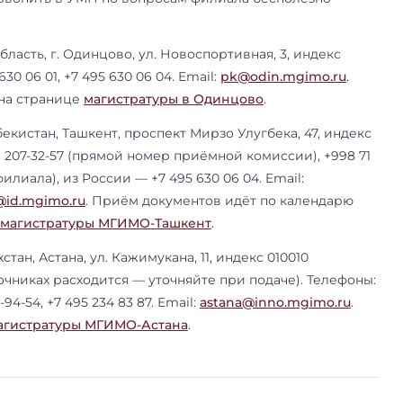
рским программам Дипломатической академии
лефон +7 499 940 09 80 (см. ниже). Часть прогр
, психологии, менеджменту и праву ведут фил
Астане — их контакты в следующем разделе. По
программ по направлениям — на
странице нап
ы
.
сь к вступительным в магистратуру МГИМО?
Ан
наравне с профильным испытанием, а подтягив
ю очередь. На
курсе подготовки ExamBooster
по английскому языку: выводим уровень до B2
замена вуза и считаем, что выгоднее — сдавать
FL. Занятия ведут преподаватели ExamBooster
даватели МГИМО.