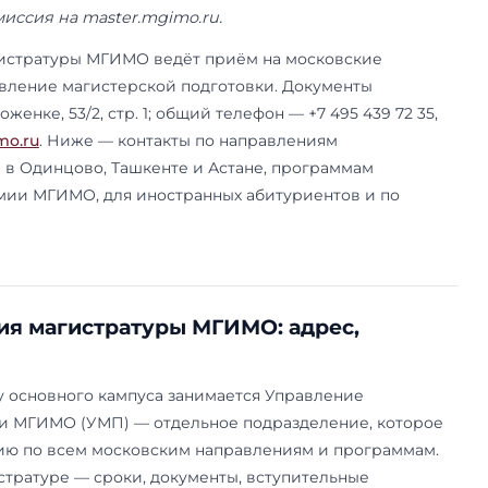
17 июля 2026 года. Контакты приёмной кампан
точный график приёма документов и актуальны
риёмная комиссия на master.mgimo.ru.
миссия магистратуры МГИМО ведёт приём на 
 через Управление магистерской подготовки. 
чно на Остоженке, 53/2, стр. 1; общий телефон —
er@my.mgimo.ru
. Ниже — контакты по направл
ы, филиалам в Одинцово, Ташкенте и Астане, п
ской академии МГИМО, для иностранных абиту
.