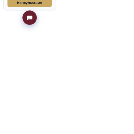
Иностранным
абитуриентам
магистратуры
Аспирантура
ии магистратуры
Частые вопросы
е телефоны
Консультация
московские
Документы
 +7 495 439 72 35,
ениям
рограммам
риентов и по