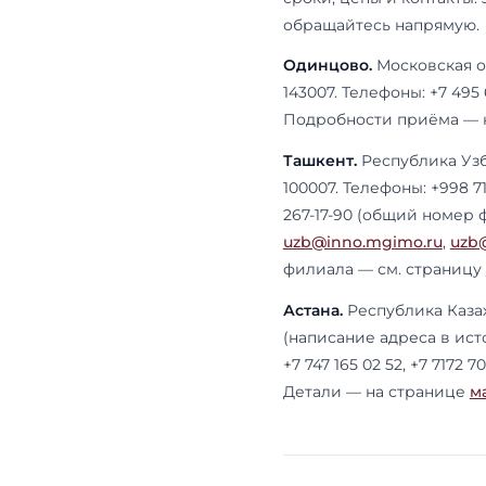
По магисте
отдельный те
информатике
Ташкенте и 
московских 
магистратур
Готовите
конкурс 
последню
экзамену 
формат эк
IELTS/TOE
ex-препо