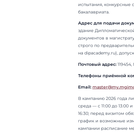
Приёмная
телефон,
Приёмом в м
магистерско
ведёт приём
Общие вопро
испытания, к
бакалавриата
Адрес для п
здание Дипл
документов 
строго по пр
на dipacadem