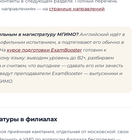
ансы и кредит
+7 495 234 84 4
+7 495 234 58 2
тика
+7 495 630 06 0
+7 495 234 84 9
е и муниципальное управление
+7 495 229 53 8
+7 495 229 41 3
я
+7 495 229 54 1
+7 495 225 36 7
 с общественностью
+7 495 225 36 7
 образование
+7 495 229 54 2
+7 495 630 06 2
+7 495 229 54 2
+7 495 225 36 7
родопользование
+7 495 234 84 7
из и управление
+7 747 165 02 52