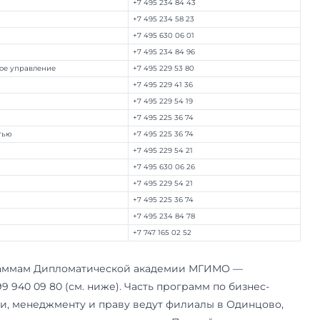
ащаться по направлению магистра
ет общие вопросы, но по содержанию конкре
н, кафедра, формат вступительного испытания
анат или кафедра, которая её ведёт. Ниже — г
равлению магистратуры. Если программы ваше
 вы не уверены, куда звонить, начинайте с общ
.
гистратуры
Телефон
 отношения
+7 495 234 84 1
+7 495 234 83 6
ионоведение, востоковедение
+7 495 234 84 1