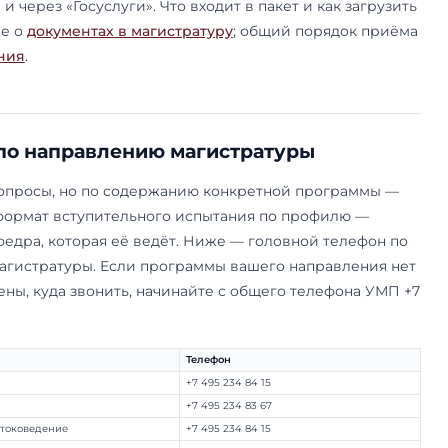
рес:
119454, Москва, проспект Вернадского, 76.
иёмной комиссии магистратуры:
+7 495 439 72 
r@my.mgimo.ru
,
master@id.mgimo.ru
.
026 года личный приём идёт с 24 июня по 31 и
0 до 13:00 и с 14:00 до 17:00, пятница — с 11:00 до 
 визитом обязательно зарегистрируйтесь на дат
зможные изменения стоит проверить на master.
списание меняется. Подать документы можно и б
ет на сайте и через «Госуслуги». Что входит в п
— на странице о
документах в магистратуру
; об
це поступления
.