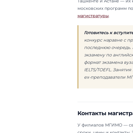
Экономика, фин
Торговое дело
Бизнес-информа
Менеджмент
Государственно
Туризм
Юриспруденци
Журналистика
Реклама и связи
Педагогическое
Психология
Лингвистика
Социология
Экология и при
Системный анал