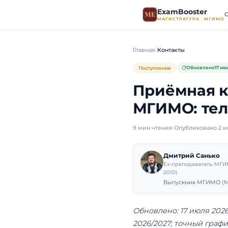
ExamB
МАГИСТР
Главная
Контакт
Поступление
Приём
МГИМО
9 мин чтения
·
Оп
Дмит
Ex-пре
2010)
Выпуск