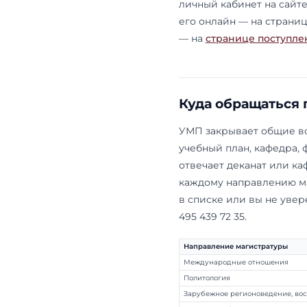
Почтовый ад
Телефоны пр
Email:
maste
В кампанию 2
среда — с 11:0
16:30; перед
график и во
кампании ра
личный кабин
его онлайн 
— на
страни